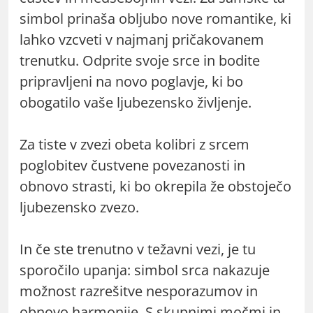
simbol prinaša obljubo nove romantike, ki
lahko vzcveti v najmanj pričakovanem
trenutku. Odprite svoje srce in bodite
pripravljeni na novo poglavje, ki bo
obogatilo vaše ljubezensko življenje.
Za tiste v zvezi obeta kolibri z srcem
poglobitev čustvene povezanosti in
obnovo strasti, ki bo okrepila že obstoječo
ljubezensko zvezo.
In če ste trenutno v težavni vezi, je tu
sporočilo upanja: simbol srca nakazuje
možnost razrešitve nesporazumov in
obnovo harmonije. S skupnimi močmi in