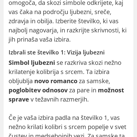
omogoča, da skozi simbole odkrijete, kaj
vas čaka na področju ljubezni, sreče,
zdravja in obilja. Izberite številko, ki vas
najbolj nagovarja, in razkrijte skrivnosti, ki
jih prinaša vaša izbira.
Izbrali ste številko 1: Vizija ljubezni
Simbol ljubezni
se razkriva skozi nežno
krilatenje kolibrija s srcem. Ta izbira
obljublja
novo romanco
za samske,
poglobitev odnosov
za pare in
možnost
sprave
v težavnih razmerjih.
Če je vaša izbira padla na številko 1, vas
nežno krilati kolibri s srcem popelje v svet
čustev in medsebojnih vezi. Za samske ta