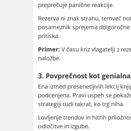
preprečuje panične reakcije.
Rezerva ni znak strahu, temveč no
posameznik sprejema dolgoročne o
pritiska.
Primer:
V času kriz vlagatelji z re
naložbe.
3. Povprečnost kot genialna
Ena izmed presenetljivih lekcij knj
podcenjena. Pravi uspeh se pokaže
strategiji tudi takrat, ko trg niha.
Lovljenje trendov in hitrih priložn
odločitve in izgube.