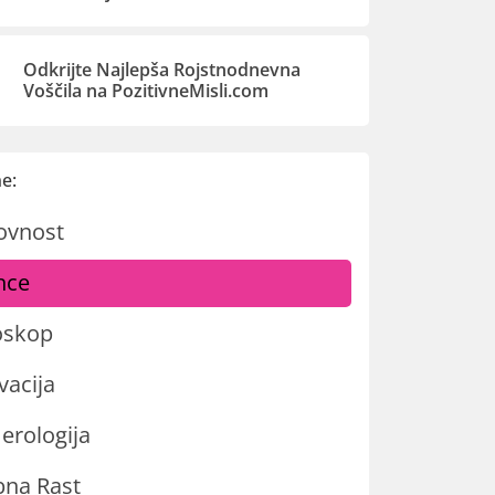
Odkrijte Najlepša Rojstnodnevna
Voščila na PozitivneMisli.com
e:
ovnost
nce
oskop
vacija
rologija
na Rast