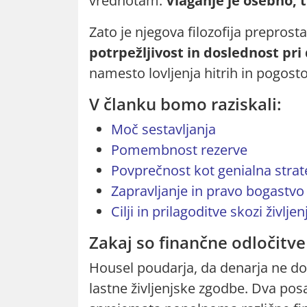
vrednotam.
Vlaganje je osebno, 
Zato je njegova filozofija preprost
potrpežljivost in doslednost pr
namesto lovljenja hitrih in pogos
V članku bomo raziskali:
Moč sestavljanja
Pomembnost rezerve
Povprečnost kot genialna strat
Zapravljanje in pravo bogastvo
Cilji in prilagoditve skozi življen
Zakaj so finančne odločitv
Housel poudarja, da denarja ne dož
lastne življenjske zgodbe. Dva po