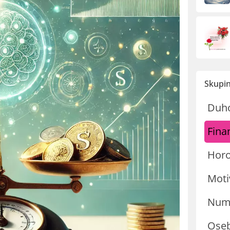
Skupin
Duh
Fina
Hor
Moti
Nume
Oseb