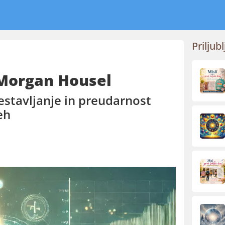
Priljubl
 Morgan Housel
estavljanje in preudarnost
eh