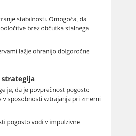
tranje stabilnosti. Omogoča, da
dločitve brez občutka stalnega
zervami lažje ohranijo dolgoročne
 strategija
ige je, da je povprečnost pogosto
 v sposobnosti vztrajanja pri zmerni
osti pogosto vodi v impulzivne