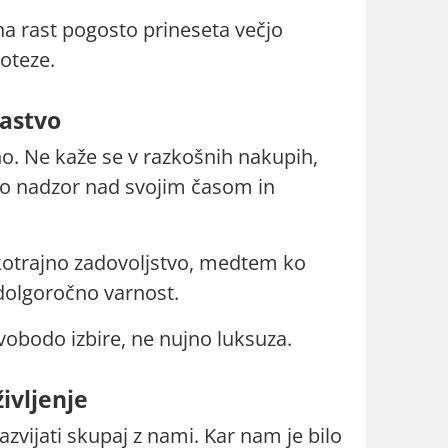
na rast pogosto prineseta večjo
oteze.
gastvo
o. Ne kaže se v razkošnih nakupih,
o nadzor nad svojim časom in
kotrajno zadovoljstvo, medtem ko
olgoročno varnost.
obodo izbire, ne nujno luksuza.
življenje
zvijati skupaj z nami. Kar nam je bilo