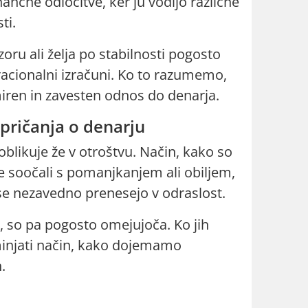
nčne odločitve, ker ju vodijo različne
ti.
oru ali želja po stabilnosti pogosto
 racionalni izračuni. Ko to razumemo,
iren in zavesten odnos do denarja.
pričanja o denarju
blikuje že v otroštvu. Način, kako so
se soočali s pomanjkanjem ali obiljem,
 se nezavedno prenesejo v odraslost.
, so pa pogosto omejujoča. Ko jih
injati način, kako dojemamo
.