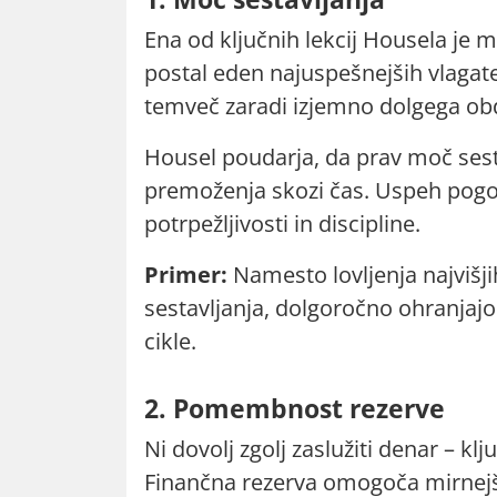
Ena od ključnih lekcij Housela je m
postal eden najuspešnejših vlagate
temveč zaradi izjemno dolgega ob
Housel poudarja, da prav moč ses
premoženja skozi čas. Uspeh pogost
potrpežljivosti in discipline.
Primer:
Namesto lovljenja najvišji
sestavljanja, dolgoročno ohranjaj
cikle.
2. Pomembnost rezerve
Ni dovolj zgolj zaslužiti denar – kl
Finančna rezerva omogoča mirnejše