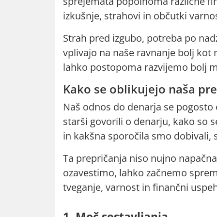
sprejemata popolnoma različne fina
izkušnje, strahovi in občutki varnos
Strah pred izgubo, potreba po nadz
vplivajo na naše ravnanje bolj kot
lahko postopoma razvijemo bolj m
Kako se oblikujejo naša pre
Naš odnos do denarja se pogosto o
starši govorili o denarju, kako so 
in kakšna sporočila smo dobivali,
Ta prepričanja niso nujno napačna
ozavestimo, lahko začnemo sprem
tveganje, varnost in finančni uspeh
1. Moč sestavljanja