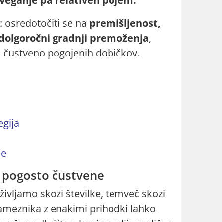
tveganje pa relativen pojem.
a: osredotočiti se na
premišljenost,
i dolgoročni gradnji premoženja
,
to čustveno pogojenih dobičkov.
egija
je
e pogosto čustvene
ivljamo skozi številke, temveč skozi
sameznika z enakimi prihodki lahko