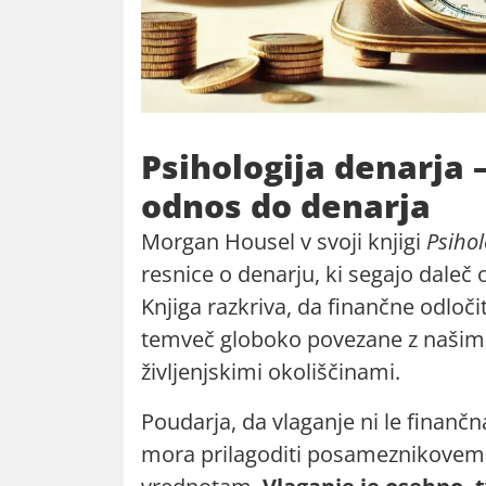
Psihologija denarja 
odnos do denarja
Morgan Housel v svoji knjigi
Psihol
resnice o denarju, ki segajo daleč 
Knjiga razkriva, da finančne odločit
temveč globoko povezane z našimi i
življenjskimi okoliščinami.
Poudarja, da vlaganje ni le finančn
mora prilagoditi posameznikovemu 