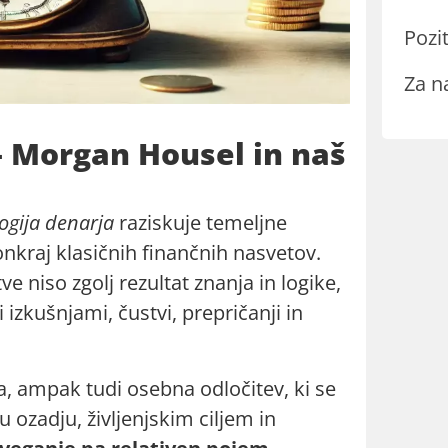
Pozit
Za n
– Morgan Housel in naš
ogija denarja
raziskuje temeljne
onkraj klasičnih finančnih nasvetov.
ve niso zgolj rezultat znanja in logike,
zkušnjami, čustvi, prepričanji in
a, ampak tudi osebna odločitev, ki se
ozadju, življenjskim ciljem in