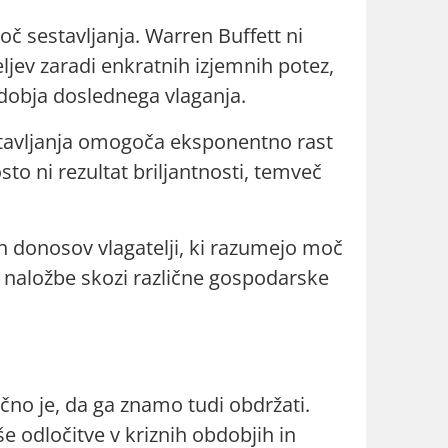
oč sestavljanja. Warren Buffett ni
ljev zaradi enkratnih izjemnih potez,
dobja doslednega vlaganja.
tavljanja omogoča eksponentno rast
o ni rezultat briljantnosti, temveč
h donosov vlagatelji, ki razumejo moč
o naložbe skozi različne gospodarske
jučno je, da ga znamo tudi obdržati.
 odločitve v kriznih obdobjih in