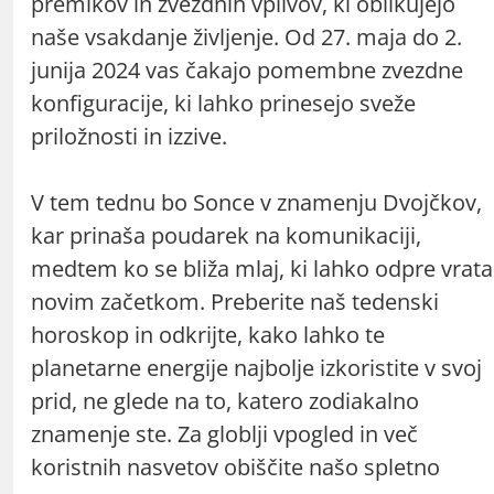
premikov in zvezdnih vplivov, ki oblikujejo
naše vsakdanje življenje. Od 27. maja do 2.
junija 2024 vas čakajo pomembne zvezdne
konfiguracije, ki lahko prinesejo sveže
priložnosti in izzive.
V tem tednu bo Sonce v znamenju Dvojčkov,
kar prinaša poudarek na komunikaciji,
medtem ko se bliža mlaj, ki lahko odpre vrata
novim začetkom. Preberite naš tedenski
horoskop in odkrijte, kako lahko te
planetarne energije najbolje izkoristite v svoj
prid, ne glede na to, katero zodiakalno
znamenje ste. Za globlji vpogled in več
koristnih nasvetov obiščite našo spletno