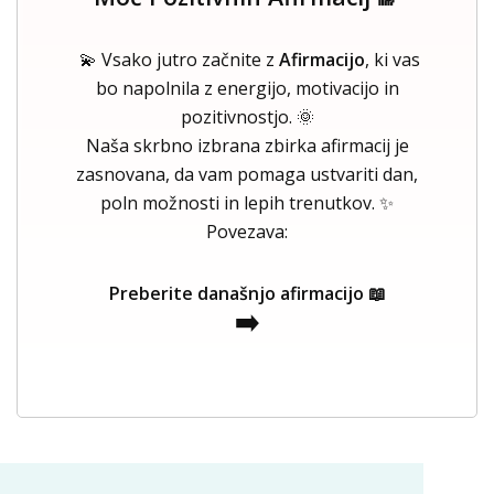
💫 Vsako jutro začnite z
Afirmacijo
, ki vas
bo napolnila z energijo, motivacijo in
pozitivnostjo. 🌞
Naša skrbno izbrana zbirka afirmacij je
zasnovana, da vam pomaga ustvariti dan,
poln možnosti in lepih trenutkov. ✨
Povezava:
Preberite današnjo afirmacijo 📖
➡️