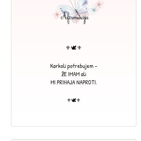
⚜🕊⚜
Karkoli potrebujem -
ŽE IMAM ali
MI PRIHAJA NAPROTI.
⚜🕊⚜