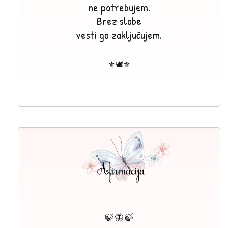
ne potrebujem.
Brez slabe
vesti ga zaključujem.
⚜🕊⚜
🍃🦋🍃