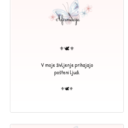
⚜🕊⚜
V moje življenje prihajajo
pošteni ljudi.
⚜🕊⚜