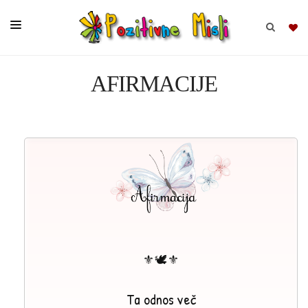
AFIRMACIJE
BRSKAJ
SKUPINE
MISLI
KOMPLETI
⚜🕊⚜
Ta odnos več