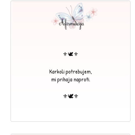
⚜🕊⚜
Karkoli potrebujem,
mi prihaja naproti.
⚜🕊⚜