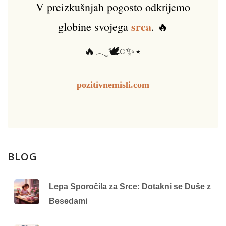
V preizkušnjah pogosto odkrijemo
srca
globine svojega
. 🔥
🔥𓂃🕊️𓏸✨⋆
pozitivnemisli.com
BLOG
Lepa Sporočila za Srce: Dotakni se Duše z
Besedami