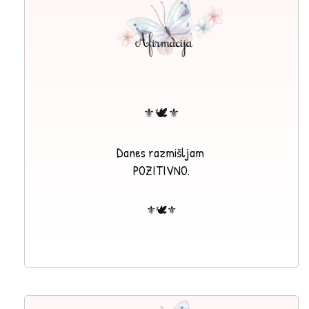
⚜🕊⚜
Danes razmišljam
POZITIVNO.
⚜🕊⚜