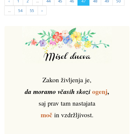
‹
1
2
...
44
45
46
47
48
49
50
...
54
55
›
Zakon življenja je,
ogenj
,
da moramo včasih skozi
saj prav tam nastajata
moč
in vzdržljivost.