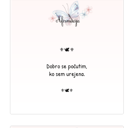
⚜🕊⚜
Dobro se počutim,
ko sem urejena.
⚜🕊⚜