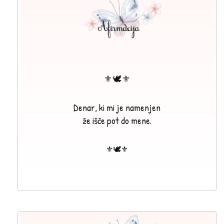
⚜🕊⚜
Denar, ki mi je namenjen
že išče pot do mene.
⚜🕊⚜