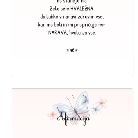
ne stanejo nič.
Zelo sem HVALEŽNA,
da lahko v naravi zdravim vse,
kar me boli in mi prepričuje mir.
NARAVA, hvala za vse.
⚜🕊⚜