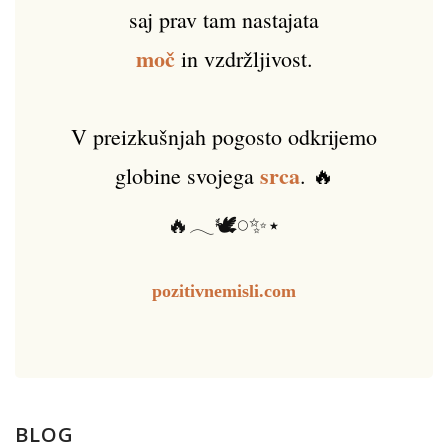
saj prav tam nastajata
moč
in vzdržljivost.
V preizkušnjah pogosto odkrijemo
srca
globine svojega
. 🔥
🔥𓂃🕊️𓏸✨⋆
pozitivnemisli.com
BLOG