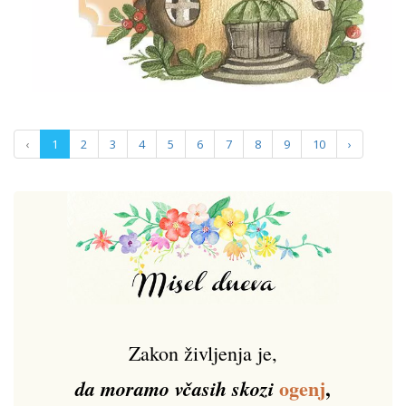
‹
1
2
3
4
5
6
7
8
9
10
›
Zakon življenja je,
ogenj
,
da moramo včasih skozi