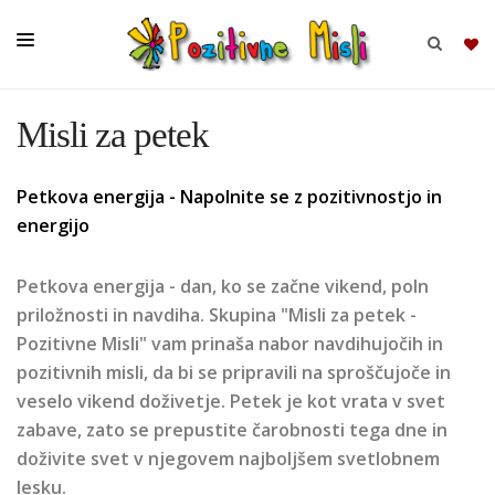
Misli za petek
BRSKAJ
Petkova energija - Napolnite se z pozitivnostjo in
SKUPINE
energijo
MISLI
KOMPLETI
Petkova energija - dan, ko se začne vikend, poln
priložnosti in navdiha. Skupina "Misli za petek -
Pozitivne Misli" vam prinaša nabor navdihujočih in
pozitivnih misli, da bi se pripravili na sproščujoče in
veselo vikend doživetje. Petek je kot vrata v svet
zabave, zato se prepustite čarobnosti tega dne in
doživite svet v njegovem najboljšem svetlobnem
lesku.