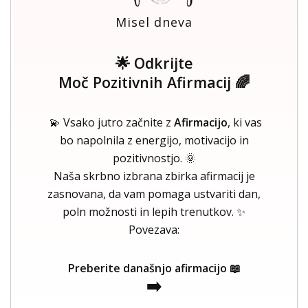
Misel dneva
🌟 Odkrijte
Moč Pozitivnih Afirmacij 🌈
💫 Vsako jutro začnite z
Afirmacijo
, ki vas
bo napolnila z energijo, motivacijo in
pozitivnostjo. 🌞
Naša skrbno izbrana zbirka afirmacij je
zasnovana, da vam pomaga ustvariti dan,
poln možnosti in lepih trenutkov. ✨
Povezava:
Preberite današnjo afirmacijo 📖
➡️