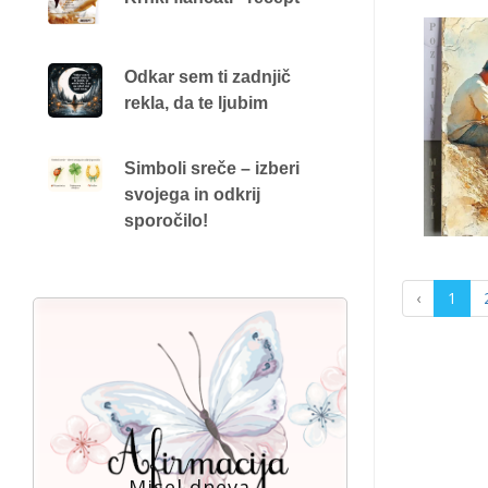
Odkar sem ti zadnjič
rekla, da te ljubim
Simboli sreče – izberi
svojega in odkrij
sporočilo!
‹
1
Misel dneva