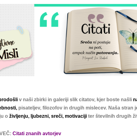
brodošli
v naši zbirki in galeriji slik
citatov
, kjer boste našli
n
bnosti,
pisateljev, filozofov in drugih mislecev. Naša stran
ju o
življenju, ljubezni, sreči, motivaciji
ter številnih drugih ž
 VEČ:
Citati znanih avtorjev