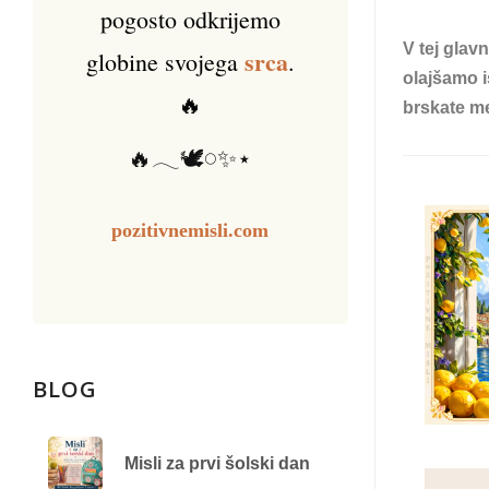
pogosto odkrijemo
V tej glav
srca
globine svojega
.
olajšamo 
🔥
brskate 
🔥𓂃🕊️𓏸✨⋆
pozitivnemisli.com
BLOG
Misli za prvi šolski dan