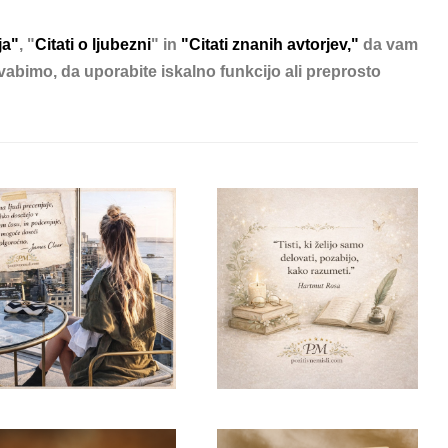
ja
"
, "
Citati o ljubezni
" in
"Citati znanih avtorjev,"
da vam
 vabimo, da uporabite iskalno funkcijo ali preprosto