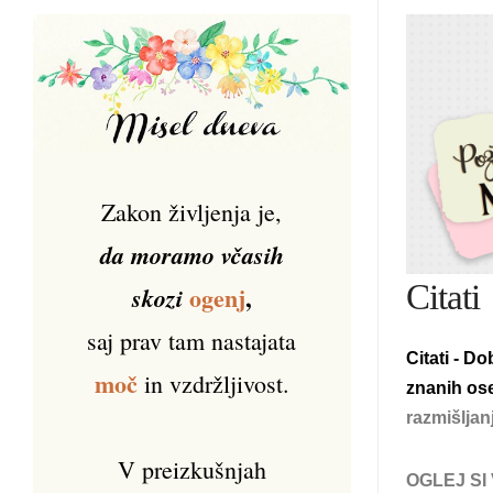
Zakon življenja je,
da moramo včasih
Citati
ogenj
,
skozi
saj prav tam nastajata
Citati - Do
moč
in vzdržljivost.
znanih ose
razmišljan
V preizkušnjah
OGLEJ SI