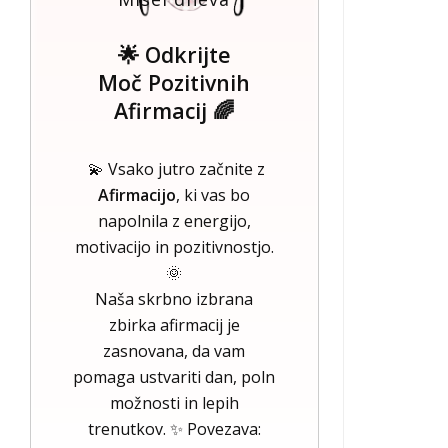
🌟 Odkrijte
Moč Pozitivnih
Afirmacij 🌈
💫 Vsako jutro začnite z
Afirmacijo
, ki vas bo
napolnila z energijo,
motivacijo in pozitivnostjo.
🌞
Naša skrbno izbrana
zbirka afirmacij je
zasnovana, da vam
pomaga ustvariti dan, poln
možnosti in lepih
trenutkov. ✨ Povezava: