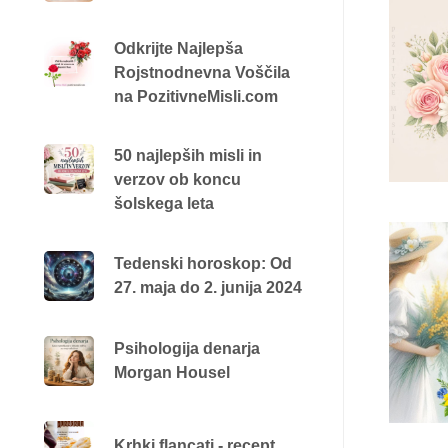
Odkrijte Najlepša
Rojstnodnevna Voščila
na PozitivneMisli.com
50 najlepših misli in
verzov ob koncu
šolskega leta
Tedenski horoskop: Od
27. maja do 2. junija 2024
Psihologija denarja
Morgan Housel
Krhki flancati - recept