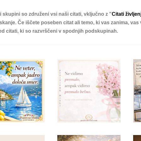
ni skupini so združeni vsi naši
citati
, vključno z "
Citati življen
iskanje. Če iščete poseben
citat
ali temo, ki vas zanima, vas
med
citati
, ki so razvrščeni v spodnjih podskupinah.