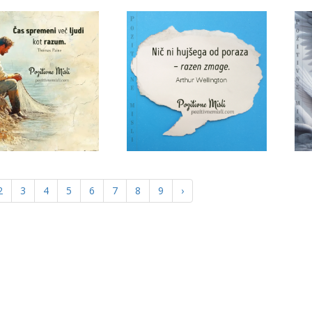
2
3
4
5
6
7
8
9
›