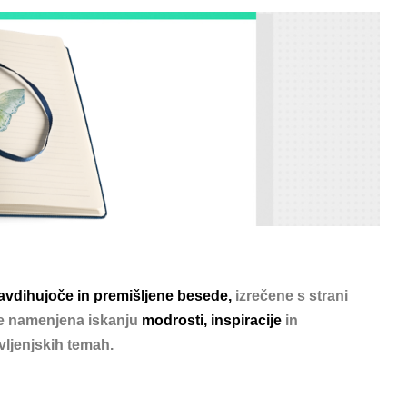
avdihujoče in premišljene besede,
izrečene s strani
 je namenjena iskanju
modrosti
,
inspiracije
in
ivljenjskih temah.