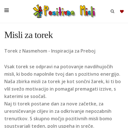
Misli za torek
BRSKAJ
Torek z Nasmehom - Inspiracija za Preboj
SKUPINE
MISLI
Vsak torek se odpravi na potovanje navdihujočih
KOMPLETI
misli, ki bodo napolnile tvoj dan s pozitivno energijo.
Naša zbirka misli za torek je kot sončni žarek, ki ti bo
vlil svežo motivacijo in pomagal premagati izzive, s
katerimi se soočaš.
Naj ti torek postane dan za nove začetke, za
uresničevanje ciljev in za odkrivanje nepozabnih
trenutkov. S skupno močjo pozitivnih misli bomo
soustvarjali teden, poln uspeha in sreče.