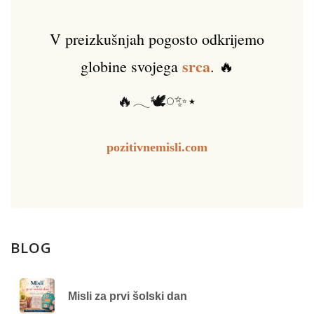
V preizkušnjah pogosto odkrijemo
srca
globine svojega
. 🔥
🔥𓂃🕊️𓏸✨⋆
pozitivnemisli.com
BLOG
Misli za prvi šolski dan