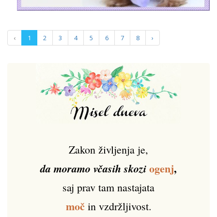
‹
1
2
3
4
5
6
7
8
›
Zakon življenja je,
ogenj
,
da moramo včasih skozi
saj prav tam nastajata
moč
in vzdržljivost.