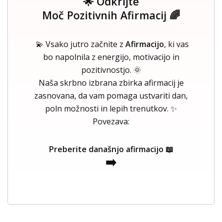
🌟 Odkrijte
Moč Pozitivnih Afirmacij 🌈
💫 Vsako jutro začnite z
Afirmacijo
, ki vas
bo napolnila z energijo, motivacijo in
pozitivnostjo. 🌞
Naša skrbno izbrana zbirka afirmacij je
zasnovana, da vam pomaga ustvariti dan,
poln možnosti in lepih trenutkov. ✨
Povezava:
Preberite današnjo afirmacijo 📖
➡️