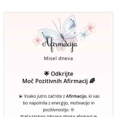
Misel dneva
🌟 Odkrijte
Moč Pozitivnih Afirmacij 🌈
💫 Vsako jutro začnite z
Afirmacijo
, ki vas
bo napolnila z energijo, motivacijo in
pozitivnostjo. 🌞
Naša skrbno izbrana zbirka afirmacij je