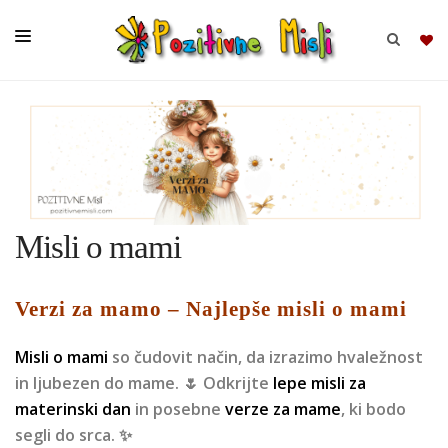
BRSKAJ
SKUPINE
MISLI
Misli o mami
KOMPLETI
Verzi za mamo – Najlepše misli o mami
Misli o mami
so čudovit način, da izrazimo hvaležnost
in ljubezen do mame. 🌷 Odkrijte
lepe misli za
materinski dan
in posebne
verze za mame
, ki bodo
segli do srca. ✨