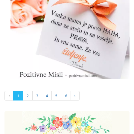
‹
1
2
3
4
5
6
›