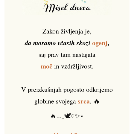
Zakon življenja je,
ogenj
,
da moramo včasih skozi
saj prav tam nastajata
moč
in vzdržljivost.
V preizkušnjah pogosto odkrijemo
srca
globine svojega
. 🔥
🔥𓂃🕊️𓏸✨⋆