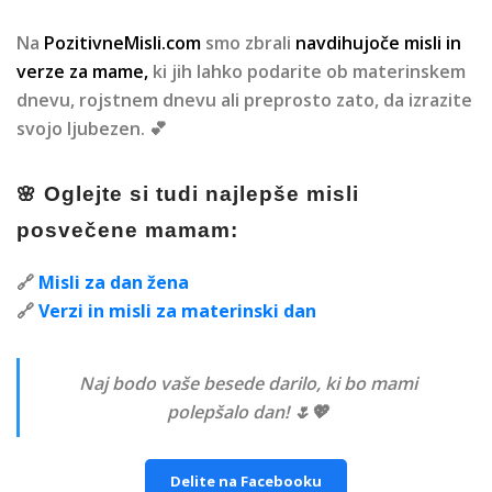
Na
PozitivneMisli.com
smo zbrali
navdihujoče misli in
verze za mame
,
ki jih lahko podarite ob materinskem
dnevu, rojstnem dnevu ali preprosto zato, da izrazite
svojo ljubezen. 💕
🌸
Oglejte si tudi najlepše misli
posvečene mamam:
🔗
Misli za dan žena
🔗
Verzi in misli za materinski dan
Naj bodo vaše besede darilo, ki bo mami
polepšalo dan! 🌷💖
Delite na Facebooku