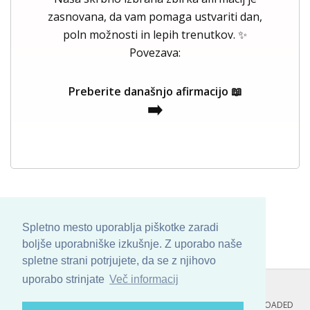
zasnovana, da vam pomaga ustvariti dan,
poln možnosti in lepih trenutkov. ✨
Povezava:
Preberite današnjo afirmacijo 📖
➡️
Spletno mesto uporablja piškotke zaradi
boljše uporabniške izkušnje. Z uporabo naše
spletne strani potrjujete, da se z njihovo
uporabo strinjate
Več informacij
COPYRIGHT © 2013 - 2026 BY
SKINBASE
. ALL ARTWORK ARE UPLOADED