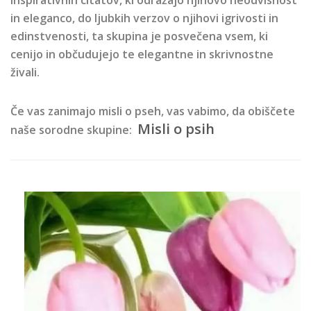
inspirativnih citatov, ki odražajo njihovo neodvisnost
in eleganco, do ljubkih verzov o njihovi igrivosti in
edinstvenosti, ta skupina je posvečena vsem, ki
cenijo in občudujejo te elegantne in skrivnostne
živali.
Če vas zanimajo misli o pseh, vas vabimo, da obiščete
Misli o psih
naše sorodne skupine: