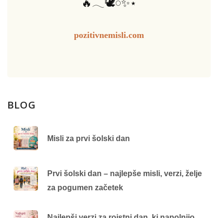
🔥𓂃🕊️𓏸✨⋆
pozitivnemisli.com
BLOG
Misli za prvi šolski dan
Prvi šolski dan – najlepše misli, verzi, želje
za pogumen začetek
Najlepši verzi za rojstni dan, ki napolnijo