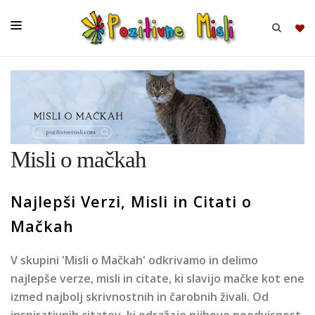
BRSKAJ
SKUPINE
Misli o mačkah
MISLI
KOMPLETI
Najlepši Verzi, Misli in Citati o
Mačkah
V skupini 'Misli o Mačkah' odkrivamo in delimo
najlepše verze, misli in citate, ki slavijo mačke kot ene
izmed najbolj skrivnostnih in čarobnih živali. Od