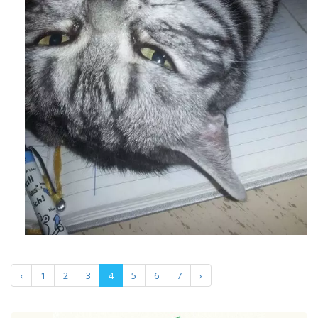
‹
1
2
3
4
5
6
7
›