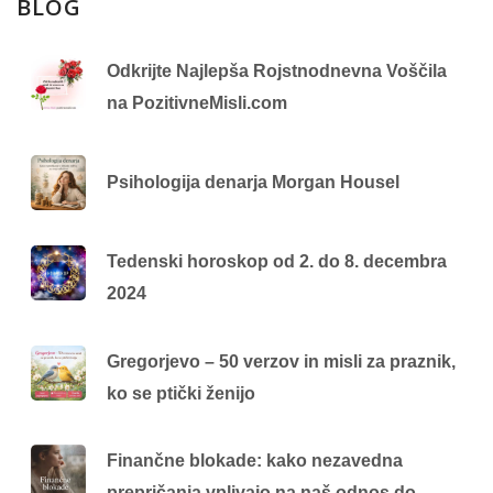
BLOG
Odkrijte Najlepša Rojstnodnevna Voščila
na PozitivneMisli.com
Psihologija denarja Morgan Housel
Tedenski horoskop od 2. do 8. decembra
2024
Gregorjevo – 50 verzov in misli za praznik,
ko se ptički ženijo
Finančne blokade: kako nezavedna
prepričanja vplivajo na naš odnos do