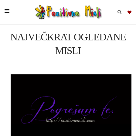
NAJVEČKRAT OGLEDANE
BRSKAJ
MISLI
SKUPINE
MISLI
KOMPLETI