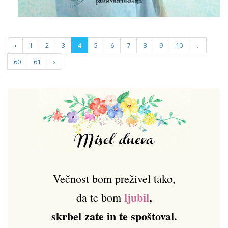
‹
1
2
3
4
5
6
7
8
9
10
...
60
61
›
Večnost bom preživel tako,
ljubil
,
da te bom
skrbel zate in te spoštoval.