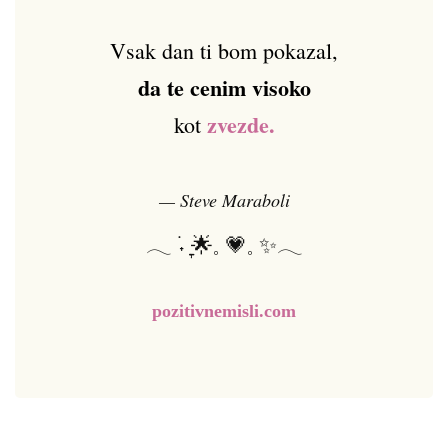
Vsak dan ti bom pokazal,
da te cenim visoko
zvezde.
kot
— Steve Maraboli
𓂃 ࣪˖ ִֶָ🌟𓈒 💗𓈒 ✨𓂃
pozitivnemisli.com