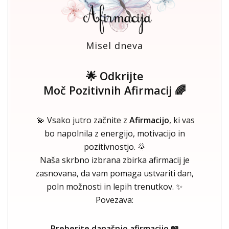
Misel dneva
🌟 Odkrijte
Moč Pozitivnih Afirmacij 🌈
💫 Vsako jutro začnite z
Afirmacijo
, ki vas
bo napolnila z energijo, motivacijo in
pozitivnostjo. 🌞
Naša skrbno izbrana zbirka afirmacij je
zasnovana, da vam pomaga ustvariti dan,
poln možnosti in lepih trenutkov. ✨
Povezava:
Preberite današnjo afirmacijo 📖