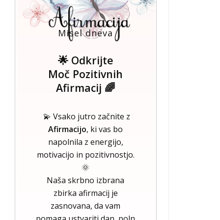
Misel dneva
🌟 Odkrijte
Moč Pozitivnih
Afirmacij 🌈
💫 Vsako jutro začnite z
Afirmacijo
, ki vas bo
napolnila z energijo,
motivacijo in pozitivnostjo.
🌞
Naša skrbno izbrana
zbirka afirmacij je
zasnovana, da vam
pomaga ustvariti dan, poln