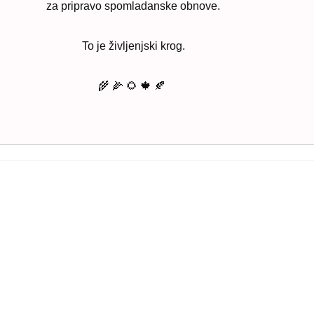
za pripravo spomladanske obnove.
To je življenjski krog.
🌾 🌽 🌻 🍁 🍂