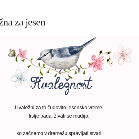
na za jesen
Hvaležna za jesen
Hvaležni za to čudovito jesensko vreme,
listje pada, živali se mudijo,
ko začnemo v dremežu spravljati stvari