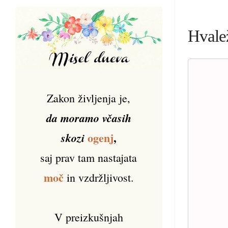
Hvalež
Zakon življenja je,
da moramo včasih
ogenj
,
skozi
saj prav tam nastajata
moč
in vzdržljivost.
V preizkušnjah