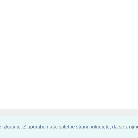
. ALL ARTWORK ARE UPLOADED AND COPYRIGHTED TO ITS AUTHOR.
POZITIVN
izkušnje. Z uporabo naše spletne strani potrjujete, da se z nji