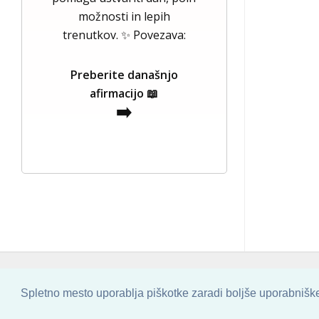
možnosti in lepih
trenutkov. ✨ Povezava:
Preberite današnjo
afirmacijo 📖
➡️
COPYRIGHT © 2013 - 2026 BY
SKINBASE
Spletno mesto uporablja piškotke zaradi boljše uporabniške 