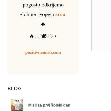
pogosto odkrijemo
srca
globine svojega
.
🔥
🔥𓂃🕊️𓏸✨⋆
pozitivnemisli.com
BLOG
Misli za prvi šolski dan