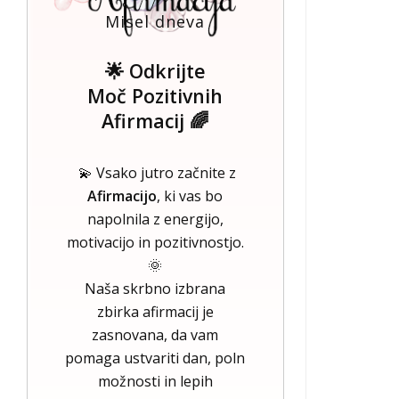
Misel dneva
🌟 Odkrijte
Moč Pozitivnih
Afirmacij 🌈
💫 Vsako jutro začnite z
Afirmacijo
, ki vas bo
napolnila z energijo,
motivacijo in pozitivnostjo.
🌞
Naša skrbno izbrana
zbirka afirmacij je
zasnovana, da vam
pomaga ustvariti dan, poln
možnosti in lepih