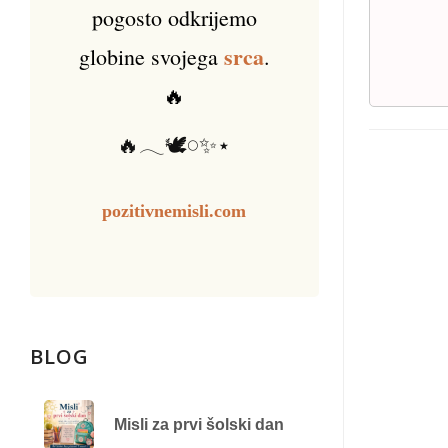
pogosto odkrijemo
srca
globine svojega
.
🔥
🔥𓂃🕊️𓏸✨⋆
pozitivnemisli.com
BLOG
Misli za prvi šolski dan