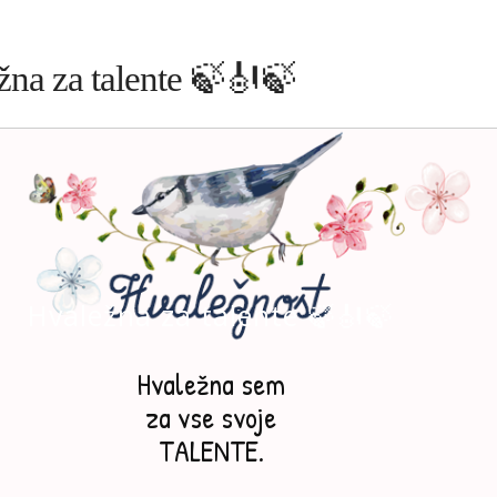
žna za talente 🍃🎻🍃
Hvaležna za talente 🍃🎻🍃
Hvaležna sem
za vse svoje
TALENTE.