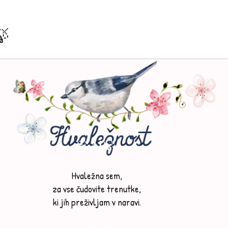
🍃
🍃🎻🍃
Hvaležna sem,
za vse čudovite trenutke,
ki jih preživljam v naravi.