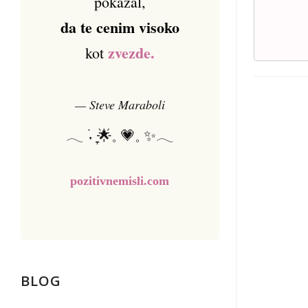
pokazal,
da te cenim visoko
zvezde.
kot
— Steve Maraboli
𓂃 ࣪˖ ִֶָ🌟𓈒 💗𓈒 ✨𓂃
pozitivnemisli.com
BLOG