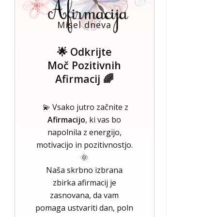
Misel dneva
🌟 Odkrijte
Moč Pozitivnih
Afirmacij 🌈
💫 Vsako jutro začnite z
Afirmacijo
, ki vas bo
napolnila z energijo,
motivacijo in pozitivnostjo.
🌞
Naša skrbno izbrana
zbirka afirmacij je
zasnovana, da vam
pomaga ustvariti dan, poln