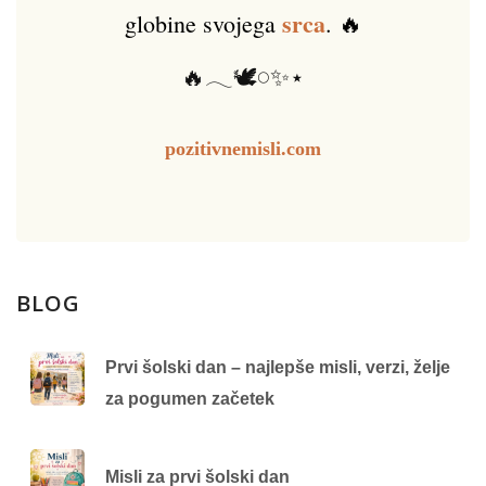
srca
globine svojega
. 🔥
🔥𓂃🕊️𓏸✨⋆
pozitivnemisli.com
BLOG
Prvi šolski dan – najlepše misli, verzi, želje
za pogumen začetek
Misli za prvi šolski dan