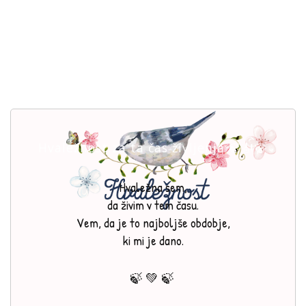
Hvaležnost za ta čas življenja 🍃🎻🍃
Hvaležna sem,
da živim v tem času.
Vem, da je to najboljše obdobje,
ki mi je dano.
🍃 💚 🍃