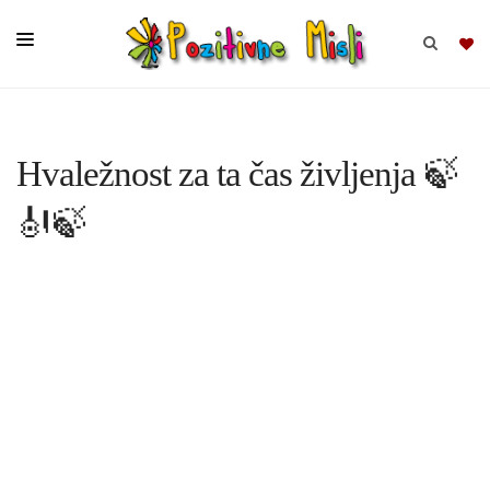
BRSKAJ
Hvaležnost za ta čas življenja 🍃
SKUPINE
🎻🍃
MISLI
KOMPLETI