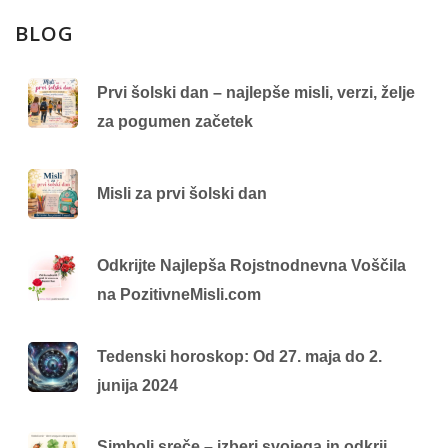
BLOG
Prvi šolski dan – najlepše misli, verzi, želje
za pogumen začetek
Misli za prvi šolski dan
Odkrijte Najlepša Rojstnodnevna Voščila
na PozitivneMisli.com
Tedenski horoskop: Od 27. maja do 2.
junija 2024
Simboli sreče – izberi svojega in odkrij