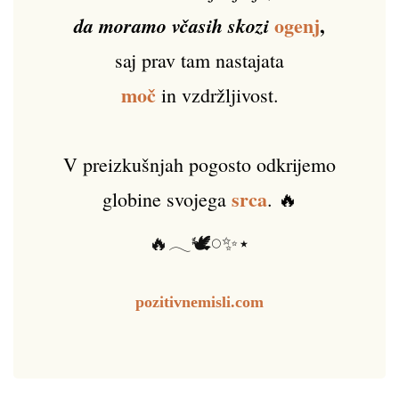
ogenj
,
da moramo včasih skozi
saj prav tam nastajata
moč
in vzdržljivost.
V preizkušnjah pogosto odkrijemo
srca
globine svojega
. 🔥
🔥𓂃🕊️𓏸✨⋆
pozitivnemisli.com