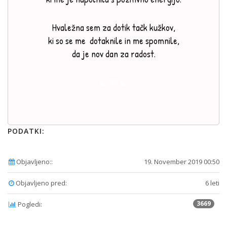
Hvaležna sem za dotik tačk kužkov,
ki so se me dotaknile in me spomnile,
da je nov dan za radost.
🍃 💜 🍃
PODATKI:
Objavljeno::
19. November 2019 00:50
Objavljeno pred:
6 leti
3669
Pogledi: