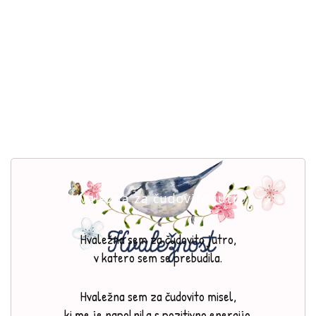
Hvaležna za čudovito jutro
Hvaležna sem za čudovito jutro,
v katero sem se prebudila.
Hvaležna sem za čudovito misel,
ki me je napolnila s pozitivno energijo.