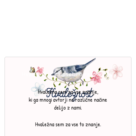
Hvaležnost za osebno rast 🍃🎻🍃
Hvaležna sem za vse znanje,
ki ga mnogi avtorji na različne načine
delijo z nami.
Hvaležna sem za vse to znanje.