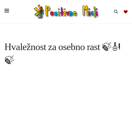
BRSKAJ
Hvaležnost za osebno rast 🍃🎻
SKUPINE
🍃
MISLI
KOMPLETI