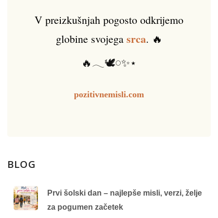
V preizkušnjah pogosto odkrijemo
srca
globine svojega
. 🔥
🔥𓂃🕊️𓏸✨⋆
pozitivnemisli.com
BLOG
Prvi šolski dan – najlepše misli, verzi, želje
za pogumen začetek