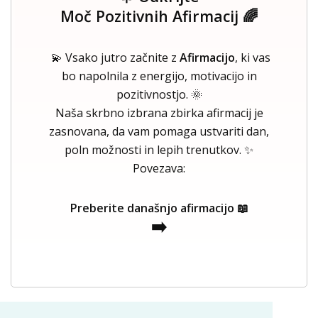
Moč Pozitivnih Afirmacij 🌈
💫 Vsako jutro začnite z
Afirmacijo
, ki vas
bo napolnila z energijo, motivacijo in
pozitivnostjo. 🌞
Naša skrbno izbrana zbirka afirmacij je
zasnovana, da vam pomaga ustvariti dan,
poln možnosti in lepih trenutkov. ✨
Povezava:
Preberite današnjo afirmacijo 📖
➡️