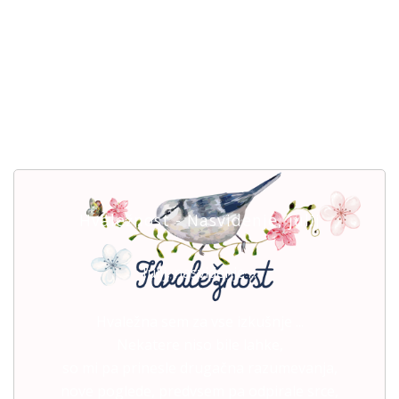
Hvaležnost - Nasvidenje, julij
Julij, nasvidenje ...
Hvaležna sem za vse izkušnje ...
Nekatere niso bile lahke,
so mi pa prinesle drugačna razumevanja,
nove poglede, predvsem pa odpirale srce,