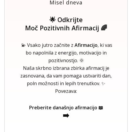
Misel dneva
🌟 Odkrijte
Moč Pozitivnih Afirmacij 🌈
💫 Vsako jutro začnite z
Afirmacijo
, ki vas
bo napolnila z energijo, motivacijo in
pozitivnostjo. 🌞
Naša skrbno izbrana zbirka afirmacij je
zasnovana, da vam pomaga ustvariti dan,
poln možnosti in lepih trenutkov. ✨
Povezava:
Preberite današnjo afirmacijo 📖
➡️