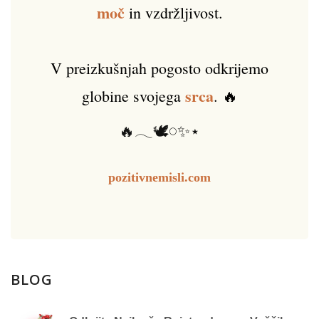
moč
in vzdržljivost.
V preizkušnjah pogosto odkrijemo
srca
globine svojega
. 🔥
🔥𓂃🕊️𓏸✨⋆
pozitivnemisli.com
BLOG