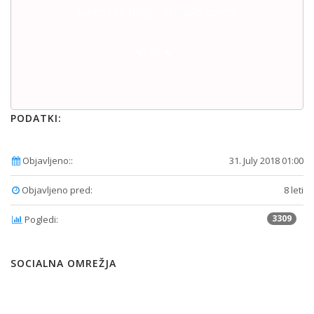
kamor že dolgo ni sijalo sonce.
💛 🍃 🌼 🍃 💛
PODATKI:
Objavljeno::
31. July 2018 01:00
Objavljeno pred:
8 leti
3309
Pogledi:
SOCIALNA OMREŽJA