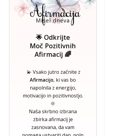
Misel dneva
🌟 Odkrijte
Moč Pozitivnih
Afirmacij 🌈
💫 Vsako jutro začnite z
Afirmacijo
, ki vas bo
napolnila z energijo,
motivacijo in pozitivnostjo.
🌞
Naša skrbno izbrana
zbirka afirmacij je
zasnovana, da vam
pomaga ustvariti dan, poln