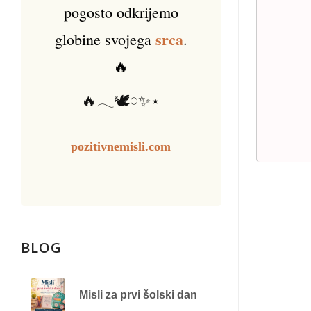
pogosto odkrijemo
srca
globine svojega
.
🔥
🔥𓂃🕊️𓏸✨⋆
pozitivnemisli.com
BLOG
Misli za prvi šolski dan