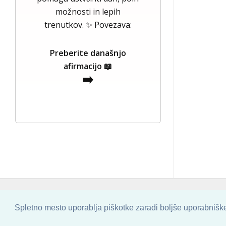
možnosti in lepih
trenutkov. ✨ Povezava:
Preberite današnjo
afirmacijo 📖
➡️
COPYRIGHT © 2013 - 2026 BY
SKINBASE
Spletno mesto uporablja piškotke zaradi boljše uporabniške 