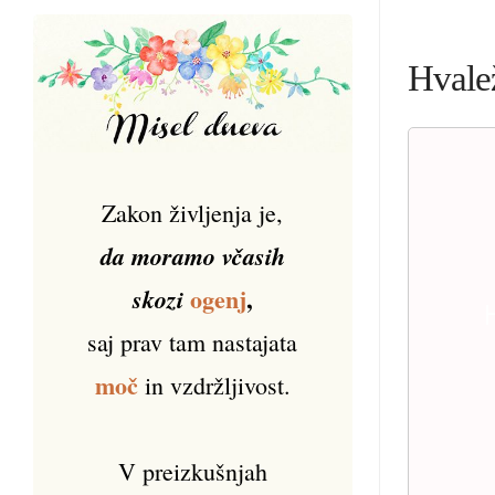
Hvalež
Zakon življenja je,
da moramo včasih
ogenj
,
skozi
saj prav tam nastajata
moč
in vzdržljivost.
V preizkušnjah