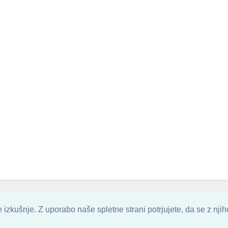
. ALL ARTWORK ARE UPLOADED AND COPYRIGHTED TO ITS AUTHOR.
POZITIVN
izkušnje. Z uporabo naše spletne strani potrjujete, da se z nji