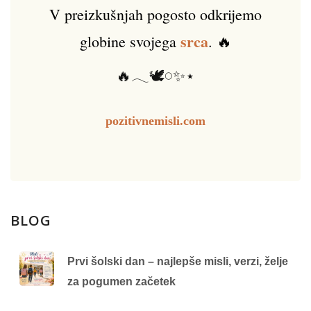
V preizkušnjah pogosto odkrijemo
srca
globine svojega
. 🔥
🔥𓂃🕊️𓏸✨⋆
pozitivnemisli.com
BLOG
Prvi šolski dan – najlepše misli, verzi, želje
za pogumen začetek