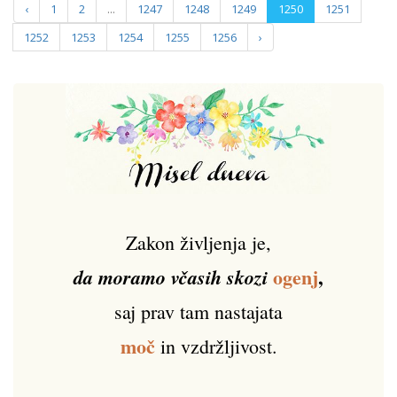
‹
1
2
...
1247
1248
1249
1250
1251
1252
1253
1254
1255
1256
›
Zakon življenja je,
ogenj
,
da moramo včasih skozi
saj prav tam nastajata
moč
in vzdržljivost.