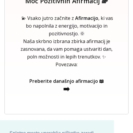
Moč Pozitivnih Afirmacij 🌈
💫 Vsako jutro začnite z
Afirmacijo
, ki vas
bo napolnila z energijo, motivacijo in
pozitivnostjo. 🌞
Naša skrbno izbrana zbirka afirmacij je
zasnovana, da vam pomaga ustvariti dan,
poln možnosti in lepih trenutkov. ✨
Povezava:
Preberite današnjo afirmacijo 📖
➡️