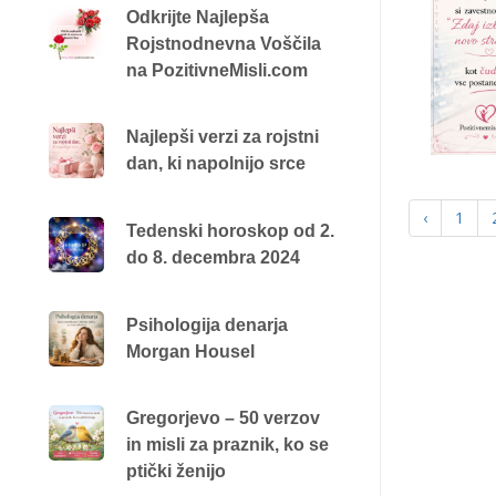
Odkrijte Najlepša
Rojstnodnevna Voščila
na PozitivneMisli.com
Najlepši verzi za rojstni
dan, ki napolnijo srce
‹
1
Tedenski horoskop od 2.
do 8. decembra 2024
Psihologija denarja
Morgan Housel
Gregorjevo – 50 verzov
in misli za praznik, ko se
ptički ženijo