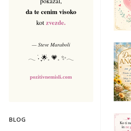
pokazal,
da te cenim visoko
zvezde.
kot
— Steve Maraboli
𓂃 ࣪˖ ִֶָ🌟𓈒 💗𓈒 ✨𓂃
pozitivnemisli.com
BLOG