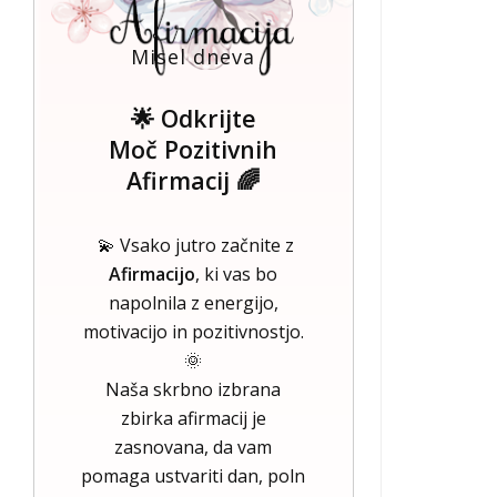
Misel dneva
🌟 Odkrijte
Moč Pozitivnih
Afirmacij 🌈
💫 Vsako jutro začnite z
Afirmacijo
, ki vas bo
napolnila z energijo,
motivacijo in pozitivnostjo.
🌞
Naša skrbno izbrana
zbirka afirmacij je
zasnovana, da vam
pomaga ustvariti dan, poln