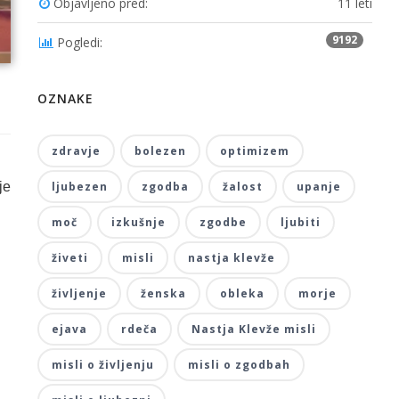
Objavljeno pred:
11 leti
9192
Pogledi:
OZNAKE
zdravje
bolezen
optimizem
je
ljubezen
zgodba
žalost
upanje
moč
izkušnje
zgodbe
ljubiti
živeti
misli
nastja klevže
življenje
ženska
obleka
morje
ejava
rdeča
Nastja Klevže misli
misli o življenju
misli o zgodbah