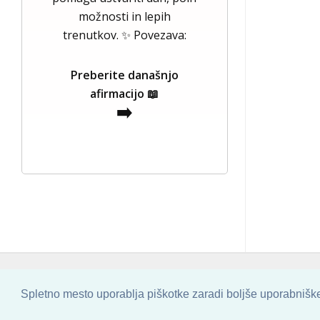
možnosti in lepih
trenutkov. ✨ Povezava:
Preberite današnjo
afirmacijo 📖
➡️
COPYRIGHT © 2013 - 2026 BY
SKINBASE
Spletno mesto uporablja piškotke zaradi boljše uporabniške 