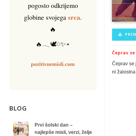
pogosto odkrijemo
srca
globine svojega
.
🔥
PREN
🔥𓂃🕊️𓏸✨⋆
Čeprav se 
pozitivnemisli.com
Čeprav se j
ni žalostna
BLOG
Prvi šolski dan –
najlepše misli, verzi, želje