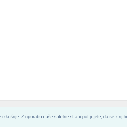
. ALL ARTWORK ARE UPLOADED AND COPYRIGHTED TO ITS AUTHOR.
POZITIVN
izkušnje. Z uporabo naše spletne strani potrjujete, da se z nji