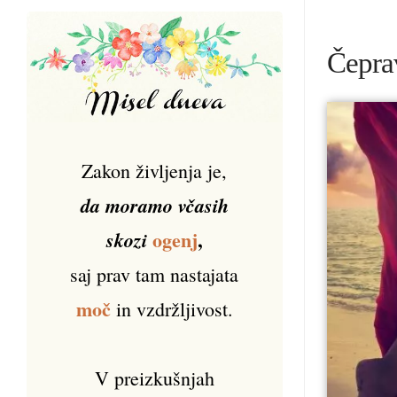
Čeprav
Zakon življenja je,
da moramo včasih
ogenj
,
skozi
saj prav tam nastajata
moč
in vzdržljivost.
V preizkušnjah