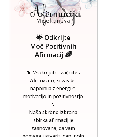
Misel dneva
🌟 Odkrijte
Moč Pozitivnih
Afirmacij 🌈
💫 Vsako jutro začnite z
Afirmacijo
, ki vas bo
napolnila z energijo,
motivacijo in pozitivnostjo.
🌞
Naša skrbno izbrana
zbirka afirmacij je
zasnovana, da vam
pomaga ustvariti dan, poln