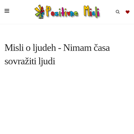
BRSKAJ
Misli o ljudeh - Nimam časa
SKUPINE
sovražiti ljudi
MISLI
KOMPLETI