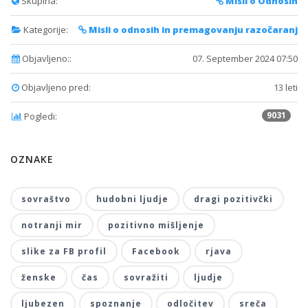
Skupina:
Misli o Odnosih
Kategorije:
Misli o odnosih in premagovanju razočaranj
Objavljeno::
07. September 2024 07:50
Objavljeno pred:
13 leti
9031
Pogledi:
OZNAKE
sovraštvo
hudobni ljudje
dragi pozitivčki
notranji mir
pozitivno mišljenje
slike za FB profil
Facebook
rjava
ženske
čas
sovražiti
ljudje
ljubezen
spoznanje
odločitev
sreča