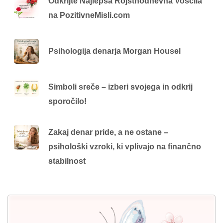
Odkrijte Najlepša Rojstnodnevna Voščila
na PozitivneMisli.com
Psihologija denarja Morgan Housel
Simboli sreče – izberi svojega in odkrij
sporočilo!
Zakaj denar pride, a ne ostane –
psihološki vzroki, ki vplivajo na finančno
stabilnost