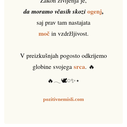
Zakon življenja je,
ogenj
,
da moramo včasih skozi
saj prav tam nastajata
moč
in vzdržljivost.
V preizkušnjah pogosto odkrijemo
srca
globine svojega
. 🔥
🔥𓂃🕊️𓏸✨⋆
pozitivnemisli.com