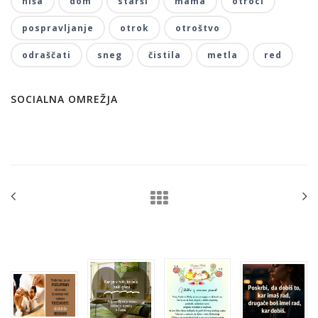
hiša
dom
starši
mama
otroci
pospravljanje
otrok
otroštvo
odraščati
sneg
čistila
metla
red
SOCIALNA OMREŽJA