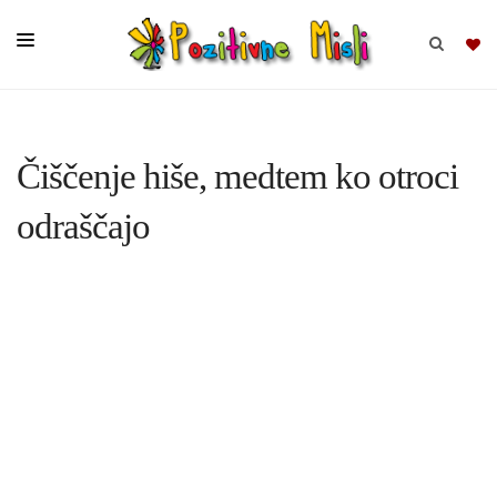
BRSKAJ
Čiščenje hiše, medtem ko otroci
SKUPINE
odraščajo
MISLI
KOMPLETI