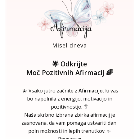
Misel dneva
🌟 Odkrijte
Moč Pozitivnih Afirmacij 🌈
💫 Vsako jutro začnite z
Afirmacijo
, ki vas
bo napolnila z energijo, motivacijo in
pozitivnostjo. 🌞
Naša skrbno izbrana zbirka afirmacij je
zasnovana, da vam pomaga ustvariti dan,
poln možnosti in lepih trenutkov. ✨
Povezava: