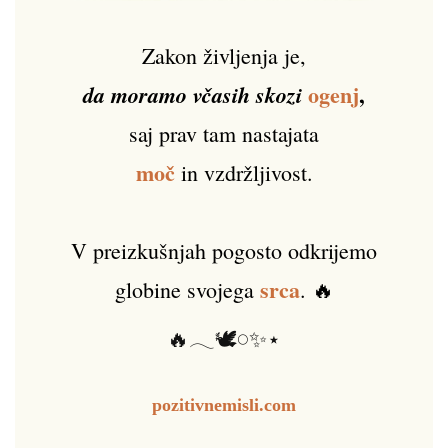
Zakon življenja je,
ogenj
,
da moramo včasih skozi
saj prav tam nastajata
moč
in vzdržljivost.
V preizkušnjah pogosto odkrijemo
srca
globine svojega
. 🔥
🔥𓂃🕊️𓏸✨⋆
pozitivnemisli.com