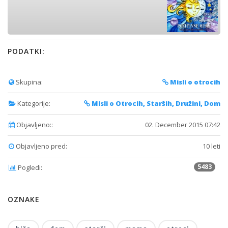
PODATKI:
Skupina:
Misli o otrocih
Kategorije:
Misli o Otrocih, Starših, Družini, Dom
Objavljeno::
02. December 2015 07:42
Objavljeno pred:
10 leti
5483
Pogledi:
OZNAKE