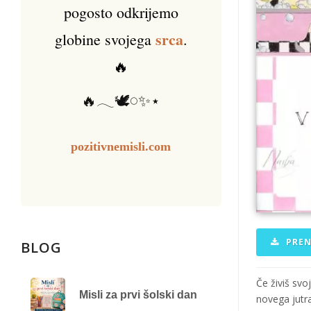
pogosto odkrijemo
srca
globine svojega
.
🔥
🔥𓂃🕊️𓏸✨⋆
pozitivnemisli.com
PREN
BLOG
Če živiš svo
Misli za prvi šolski dan
novega jutr