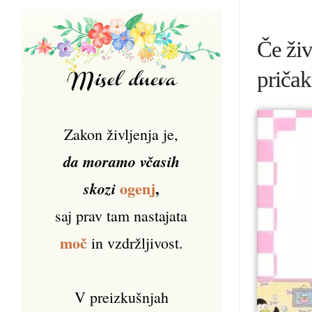
Če živ
priča
Zakon življenja je,
da moramo včasih
ogenj
,
skozi
saj prav tam nastajata
moč
in vzdržljivost.
V preizkušnjah