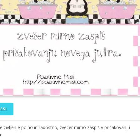
ESI
je življenje polno in radostno, zvečer mirno zaspiš v pričakovanju
a