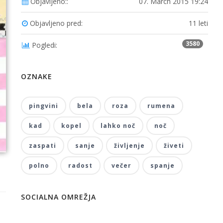
Objavljeno::
07. March 2015 19:24
Objavljeno pred:
11 leti
3580
Pogledi:
OZNAKE
pingvini
bela
roza
rumena
kad
kopel
lahko noč
noč
zaspati
sanje
življenje
živeti
polno
radost
večer
spanje
SOCIALNA OMREŽJA