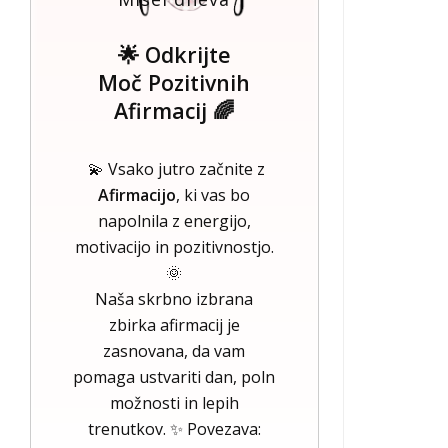
🌟 Odkrijte
Moč Pozitivnih
Afirmacij 🌈
💫 Vsako jutro začnite z
Afirmacijo
, ki vas bo
napolnila z energijo,
motivacijo in pozitivnostjo.
🌞
Naša skrbno izbrana
zbirka afirmacij je
zasnovana, da vam
pomaga ustvariti dan, poln
možnosti in lepih
trenutkov. ✨ Povezava: