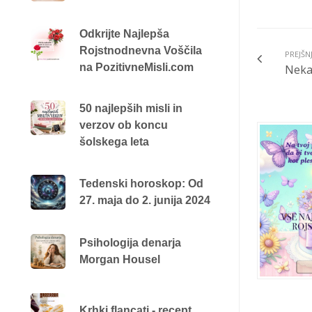
Odkrijte Najlepša
Rojstnodnevna Voščila
PREJŠN
na PozitivneMisli.com
Nekate
50 najlepših misli in
verzov ob koncu
šolskega leta
Tedenski horoskop: Od
27. maja do 2. junija 2024
Psihologija denarja
Morgan Housel
Krhki flancati - recept