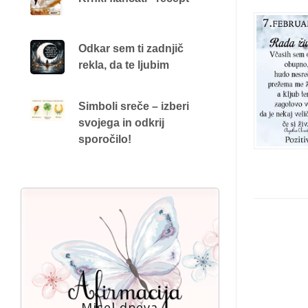
Odkar sem ti zadnjič
rekla, da te ljubim
Simboli sreče – izberi
svojega in odkrij
sporočilo!
Misel dneva