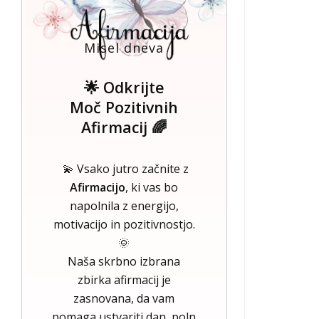
Misel dneva
🌟 Odkrijte
Moč Pozitivnih
Afirmacij 🌈
💫 Vsako jutro začnite z
Afirmacijo
, ki vas bo
napolnila z energijo,
motivacijo in pozitivnostjo.
🌞
Naša skrbno izbrana
zbirka afirmacij je
zasnovana, da vam
pomaga ustvariti dan, poln