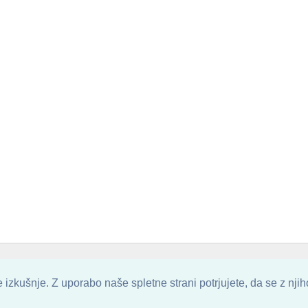
. ALL ARTWORK ARE UPLOADED AND COPYRIGHTED TO ITS AUTHOR.
POZITIVN
izkušnje. Z uporabo naše spletne strani potrjujete, da se z nji