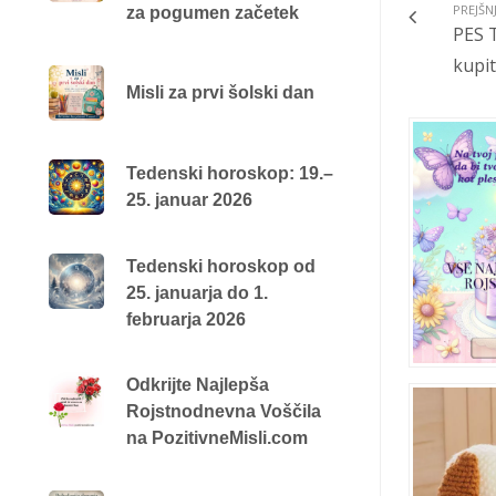
PREJŠN
za pogumen začetek
PES T
kupit
Misli za prvi šolski dan
Tedenski horoskop: 19.–
25. januar 2026
Tedenski horoskop od
25. januarja do 1.
februarja 2026
Odkrijte Najlepša
Rojstnodnevna Voščila
na PozitivneMisli.com