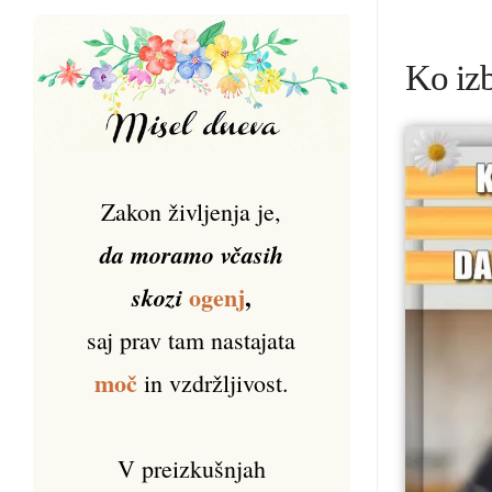
Ko izb
Zakon življenja je,
da moramo včasih
ogenj
,
skozi
saj prav tam nastajata
moč
in vzdržljivost.
V preizkušnjah