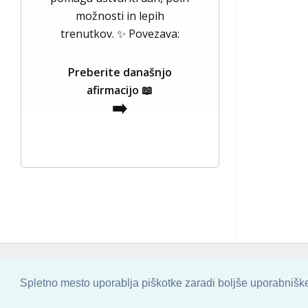
možnosti in lepih
trenutkov. ✨ Povezava:
Preberite današnjo
afirmacijo 📖
➡️
COPYRIGHT © 2013 - 2026 BY
SKINBASE
Spletno mesto uporablja piškotke zaradi boljše uporabniške 