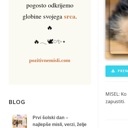
pogosto odkrijemo
srca
globine svojega
.
🔥
🔥𓂃🕊️𓏸✨⋆
pozitivnemisli.com
PREN
MISEL: Ko i
BLOG
zapustiti.
Prvi šolski dan –
najlepše misli, verzi, želje