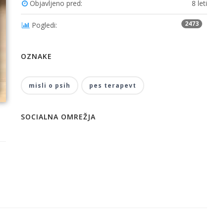
Objavljeno pred:
8 leti
2473
Pogledi:
OZNAKE
misli o psih
pes terapevt
SOCIALNA OMREŽJA