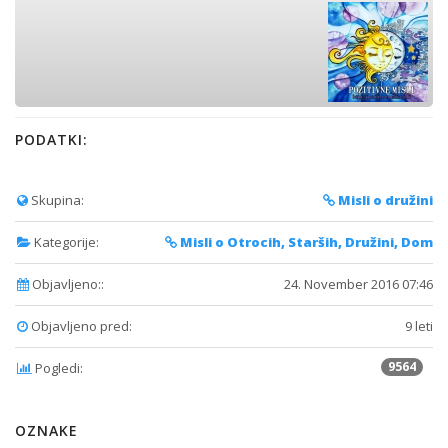
PODATKI:
Skupina:
Misli o družini
Kategorije:
Misli o Otrocih, Starših, Družini, Dom
Objavljeno::
24. November 2016 07:46
Objavljeno pred:
9 leti
9564
Pogledi:
OZNAKE