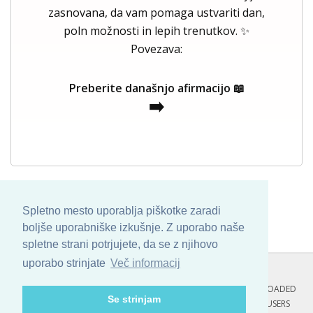
zasnovana, da vam pomaga ustvariti dan,
poln možnosti in lepih trenutkov. ✨
Povezava:
Preberite današnjo afirmacijo 📖
➡️
Spletno mesto uporablja piškotke zaradi
boljše uporabniške izkušnje. Z uporabo naše
spletne strani potrjujete, da se z njihovo
uporabo strinjate
Več informacij
COPYRIGHT © 2013 - 2026 BY
SKINBASE
. ALL ARTWORK ARE UPLOADED
Se strinjam
AND COPYRIGHTED TO ITS AUTHOR.
POZITIVNE MISLI : 171 USERS