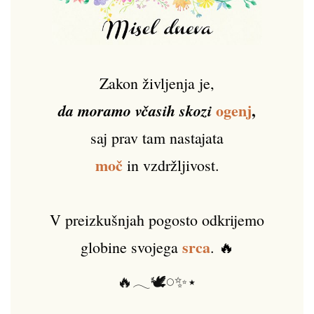
Zakon življenja je,
ogenj
,
da moramo včasih skozi
saj prav tam nastajata
moč
in vzdržljivost.
V preizkušnjah pogosto odkrijemo
srca
globine svojega
. 🔥
🔥𓂃🕊️𓏸✨⋆