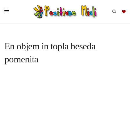
BRSKAJ
En objem in topla beseda
SKUPINE
pomenita
MISLI
KOMPLETI