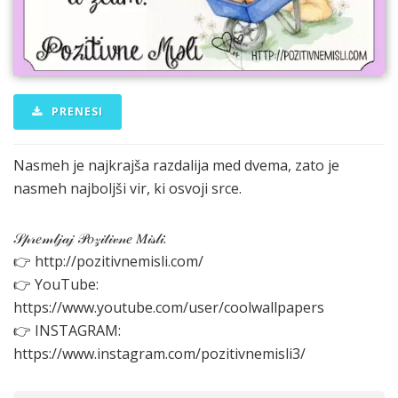
PRENESI
Nasmeh je najkrajša razdalija med dvema, zato je
nasmeh najboljši vir, ki osvoji srce.
𝒮𝓅𝓇𝑒𝓂𝓁𝒿𝒶𝒿 𝒫𝑜𝓏𝒾𝓉𝒾𝓋𝓃𝑒 𝑀𝒾𝓈𝓁𝒾:
👉 http://pozitivnemisli.com/
👉 YouTube:
https://www.youtube.com/user/coolwallpapers
👉 INSTAGRAM:
https://www.instagram.com/pozitivnemisli3/