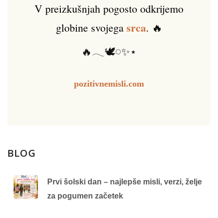
V preizkušnjah pogosto odkrijemo
srca
globine svojega
. 🔥
🔥𓂃🕊️𓏸✨⋆
pozitivnemisli.com
BLOG
Prvi šolski dan – najlepše misli, verzi, želje
za pogumen začetek