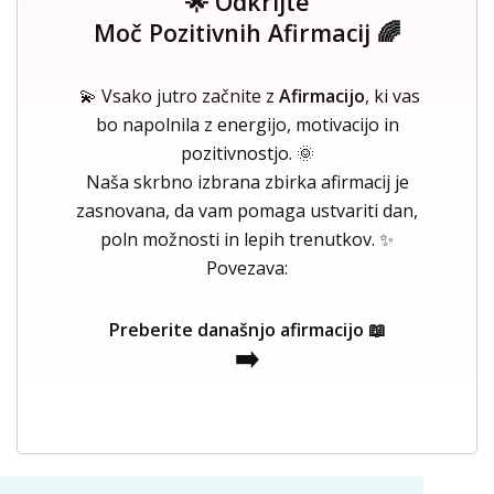
🌟 Odkrijte
Moč Pozitivnih Afirmacij 🌈
💫 Vsako jutro začnite z
Afirmacijo
, ki vas
bo napolnila z energijo, motivacijo in
pozitivnostjo. 🌞
Naša skrbno izbrana zbirka afirmacij je
zasnovana, da vam pomaga ustvariti dan,
poln možnosti in lepih trenutkov. ✨
Povezava:
Preberite današnjo afirmacijo 📖
➡️