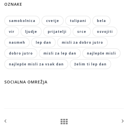
OZNAKE
samokolnica
cvetje
tulipani
bela
vir
ljudje
prijatelji
srce
osvojiti
nasmeh
lep dan
misli za dobro jutro
dobro jutro
misli za lep dan
najlepše misli
najlepše misli za vsak dan
želim ti lep dan
SOCIALNA OMREŽJA