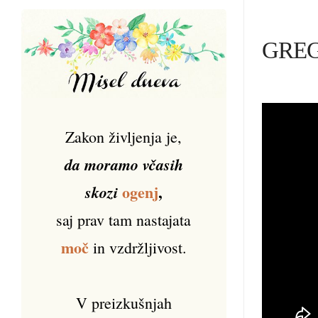
GREGO
Zakon življenja je,
da moramo včasih
ogenj
,
skozi
saj prav tam nastajata
moč
in vzdržljivost.
V preizkušnjah