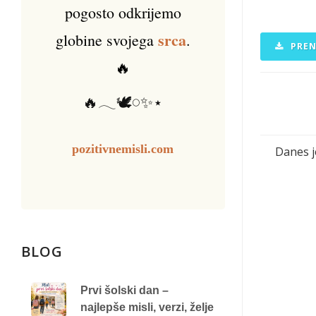
pogosto odkrijemo
srca
globine svojega
.
PREN
🔥
🔥𓂃🕊️𓏸✨⋆
pozitivnemisli.com
Danes je
BLOG
Prvi šolski dan –
najlepše misli, verzi, želje