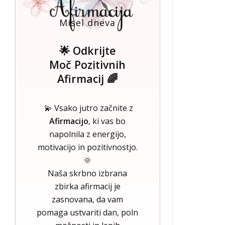
Misel dneva
🌟 Odkrijte
Moč Pozitivnih
Afirmacij 🌈
💫 Vsako jutro začnite z
Afirmacijo
, ki vas bo
napolnila z energijo,
motivacijo in pozitivnostjo.
🌞
Naša skrbno izbrana
zbirka afirmacij je
zasnovana, da vam
pomaga ustvariti dan, poln