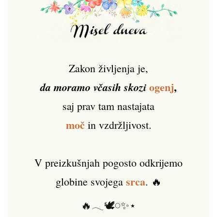
Zakon življenja je,
ogenj
,
da moramo včasih skozi
saj prav tam nastajata
moč
in vzdržljivost.
V preizkušnjah pogosto odkrijemo
srca
globine svojega
. 🔥
🔥𓂃🕊️𓏸✨⋆