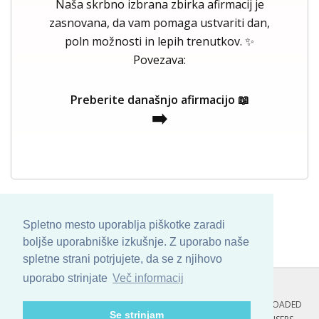
Naša skrbno izbrana zbirka afirmacij je
zasnovana, da vam pomaga ustvariti dan,
poln možnosti in lepih trenutkov. ✨
Povezava:
Preberite današnjo afirmacijo 📖
➡️
Spletno mesto uporablja piškotke zaradi
boljše uporabniške izkušnje. Z uporabo naše
spletne strani potrjujete, da se z njihovo
uporabo strinjate
Več informacij
COPYRIGHT © 2013 - 2026 BY
SKINBASE
. ALL ARTWORK ARE UPLOADED
Se strinjam