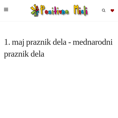
BRSKAJ
1. maj praznik dela - mednarodni
SKUPINE
praznik dela
MISLI
KOMPLETI