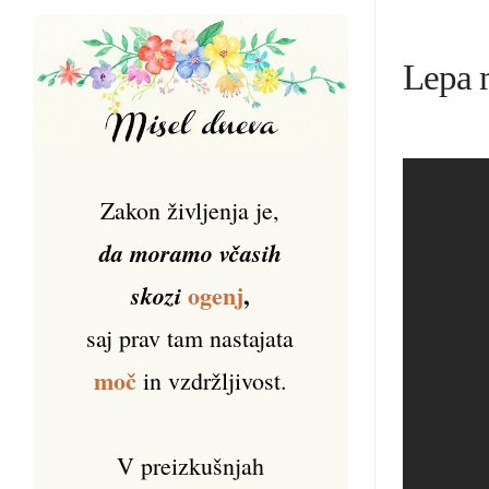
Lepa m
Zakon življenja je,
da moramo včasih
ogenj
,
skozi
saj prav tam nastajata
moč
in vzdržljivost.
V preizkušnjah