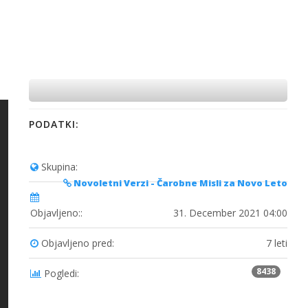
PODATKI:
Skupina:
Novoletni Verzi - Čarobne Misli za Novo Leto
Objavljeno::
31. December 2021 04:00
Objavljeno pred:
7 leti
8438
Pogledi: