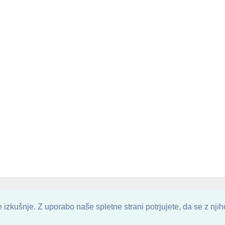
. ALL ARTWORK ARE UPLOADED AND COPYRIGHTED TO ITS AUTHOR.
POZITIVN
izkušnje. Z uporabo naše spletne strani potrjujete, da se z nji