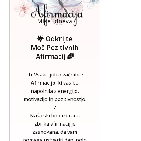
Misel dneva
🌟 Odkrijte
Moč Pozitivnih
Afirmacij 🌈
💫 Vsako jutro začnite z
Afirmacijo
, ki vas bo
napolnila z energijo,
motivacijo in pozitivnostjo.
🌞
Naša skrbno izbrana
zbirka afirmacij je
zasnovana, da vam
pomaga ustvariti dan, poln