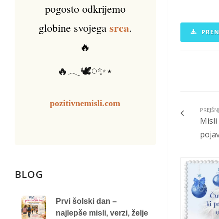
pogosto odkrijemo
srca
globine svojega
.
PREN
🔥
🔥𓂃🕊️𓏸✨⋆
pozitivnemisli.com
PREJŠN
Misli
pojavi
BLOG
Prvi šolski dan –
najlepše misli, verzi, želje