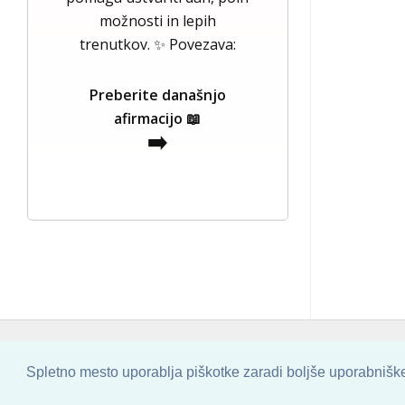
možnosti in lepih
trenutkov. ✨ Povezava:
Preberite današnjo
afirmacijo 📖
➡️
COPYRIGHT © 2013 - 2026 BY
SKINBASE
Spletno mesto uporablja piškotke zaradi boljše uporabniške 