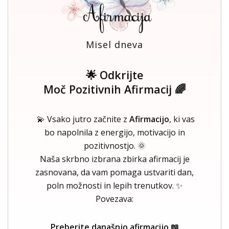
Misel dneva
🌟 Odkrijte
Moč Pozitivnih Afirmacij 🌈
💫 Vsako jutro začnite z
Afirmacijo
, ki vas
bo napolnila z energijo, motivacijo in
pozitivnostjo. 🌞
Naša skrbno izbrana zbirka afirmacij je
zasnovana, da vam pomaga ustvariti dan,
poln možnosti in lepih trenutkov. ✨
Povezava:
Preberite današnjo afirmacijo 📖