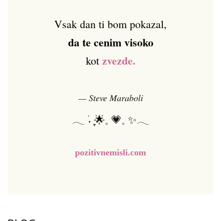
Vsak dan ti bom pokazal,
da te cenim visoko
zvezde.
kot
— Steve Maraboli
𓂃 ࣪˖ ִֶָ🌟𓈒 💗𓈒 ✨𓂃
pozitivnemisli.com