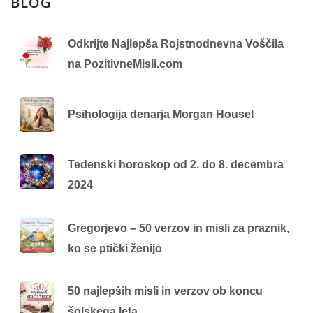
BLOG
Odkrijte Najlepša Rojstnodnevna Voščila
na PozitivneMisli.com
Psihologija denarja Morgan Housel
Tedenski horoskop od 2. do 8. decembra
2024
Gregorjevo – 50 verzov in misli za praznik,
ko se ptički ženijo
50 najlepših misli in verzov ob koncu
šolskega leta