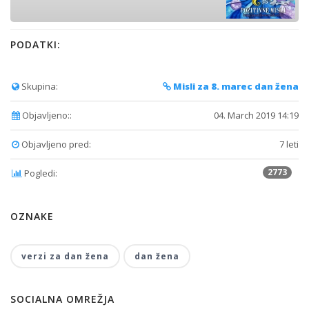
PODATKI:
Skupina:
Misli za 8. marec dan žena
Objavljeno::
04. March 2019 14:19
Objavljeno pred:
7 leti
2773
Pogledi:
OZNAKE
verzi za dan žena
dan žena
SOCIALNA OMREŽJA