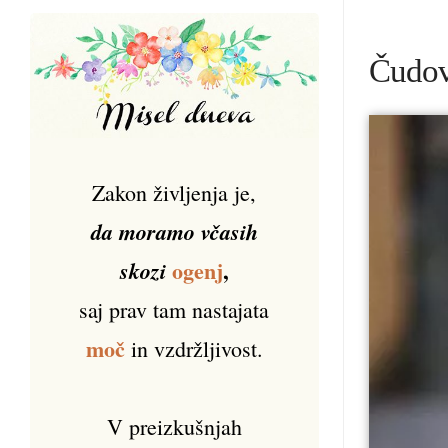
Čudovi
Zakon življenja je,
da moramo včasih
ogenj
,
skozi
saj prav tam nastajata
moč
in vzdržljivost.
V preizkušnjah