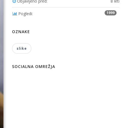
Objavljeno pred:
8 leti
1999
Pogledi:
OZNAKE
slike
SOCIALNA OMREŽJA