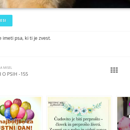
ESI
 imeti psa, ki ti je zvest.
JA MISEL
I O PSIH -155