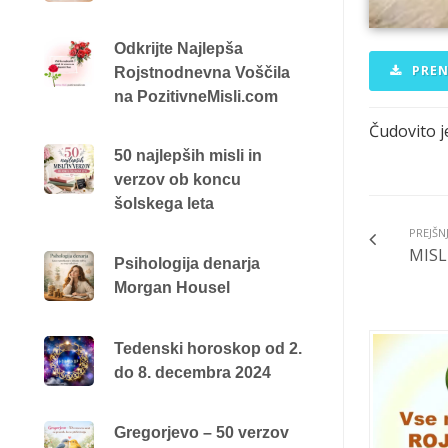
Odkrijte Najlepša
PREN
Rojstnodnevna Voščila
na PozitivneMisli.com
Čudovito je
50 najlepših misli in
verzov ob koncu
šolskega leta
PREJŠN
MISL
Psihologija denarja
Morgan Housel
Tedenski horoskop od 2.
do 8. decembra 2024
Gregorjevo – 50 verzov