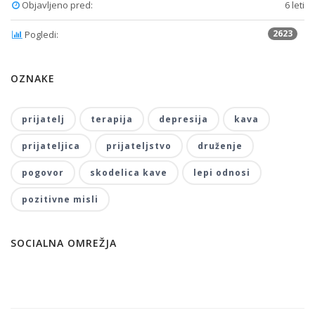
Objavljeno pred:
6 leti
2623
Pogledi:
OZNAKE
prijatelj
terapija
depresija
kava
prijateljica
prijateljstvo
druženje
pogovor
skodelica kave
lepi odnosi
pozitivne misli
SOCIALNA OMREŽJA