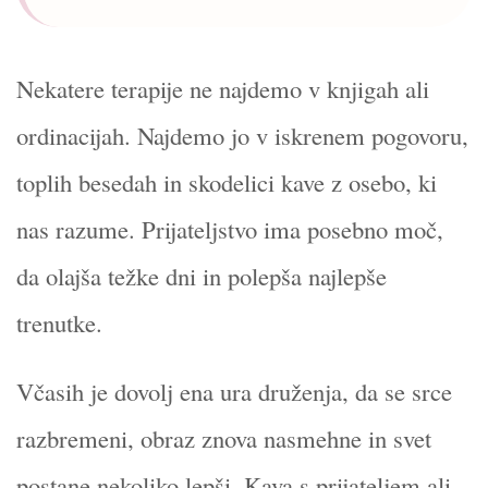
Nekatere terapije ne najdemo v knjigah ali
ordinacijah. Najdemo jo v iskrenem pogovoru,
toplih besedah in skodelici kave z osebo, ki
nas razume. Prijateljstvo ima posebno moč,
da olajša težke dni in polepša najlepše
trenutke.
Včasih je dovolj ena ura druženja, da se srce
razbremeni, obraz znova nasmehne in svet
postane nekoliko lepši. Kava s prijateljem ali