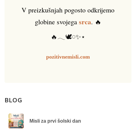
V preizkušnjah pogosto odkrijemo
srca
globine svojega
. 🔥
🔥𓂃🕊️𓏸✨⋆
pozitivnemisli.com
BLOG
Misli za prvi šolski dan