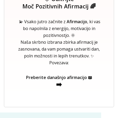
Moč Pozitivnih Afirmacij 🌈
💫 Vsako jutro začnite z
Afirmacijo
, ki vas
bo napolnila z energijo, motivacijo in
pozitivnostjo. 🌞
Naša skrbno izbrana zbirka afirmacij je
zasnovana, da vam pomaga ustvariti dan,
poln možnosti in lepih trenutkov. ✨
Povezava:
Preberite današnjo afirmacijo 📖
➡️