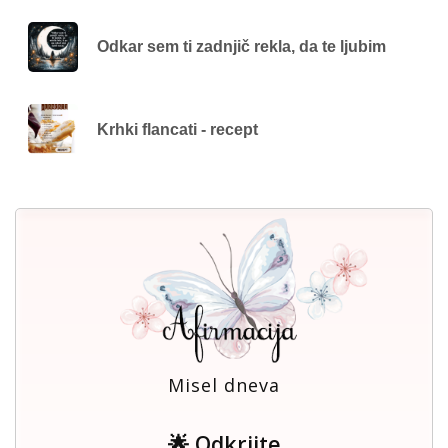
Odkar sem ti zadnjič rekla, da te ljubim
Krhki flancati - recept
Misel dneva
🌟 Odkrijte