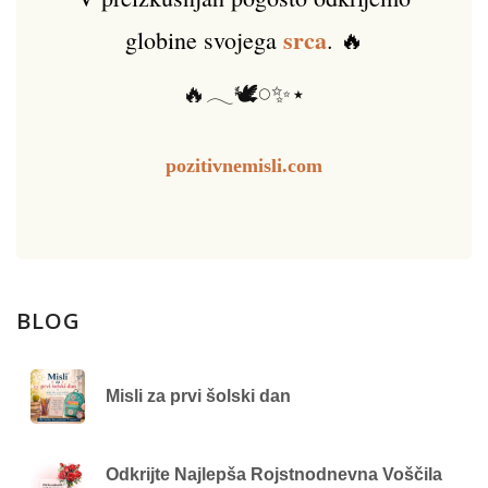
srca
globine svojega
. 🔥
🔥𓂃🕊️𓏸✨⋆
pozitivnemisli.com
BLOG
Misli za prvi šolski dan
Odkrijte Najlepša Rojstnodnevna Voščila