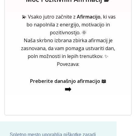
💫 Vsako jutro začnite z
Afirmacijo
, ki vas
bo napolnila z energijo, motivacijo in
pozitivnostjo. 🌞
Naša skrbno izbrana zbirka afirmacij je
zasnovana, da vam pomaga ustvariti dan,
poln možnosti in lepih trenutkov. ✨
Povezava:
Preberite današnjo afirmacijo 📖
➡️
Spletno mesto uporablja piškotke zaradi