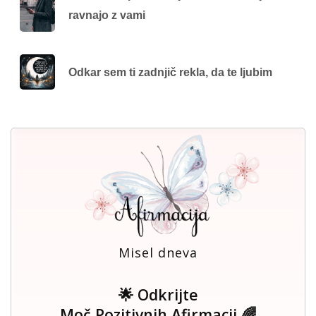
ravnajo z vami
Odkar sem ti zadnjič rekla, da te ljubim
Misel dneva
🌟 Odkrijte
Moč Pozitivnih Afirmacij 🌈