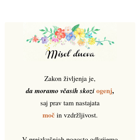
Zakon življenja je,
ogenj
,
da moramo včasih skozi
saj prav tam nastajata
moč
in vzdržljivost.
V preizkušnjah pogosto odkrijemo