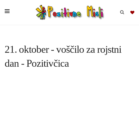
BRSKAJ
21. oktober - voščilo za rojstni
SKUPINE
dan - Pozitivčica
MISLI
KOMPLETI