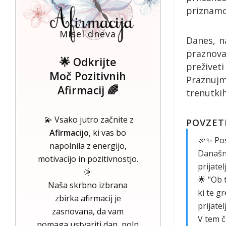
priznamo 
Misel dneva
Danes, n
praznov
🌟 Odkrijte
preživet
Moč Pozitivnih
Praznujm
Afirmacij 🌈
trenutkih
💫 Vsako jutro začnite z
POVZETE
Afirmacijo
, ki vas bo
🎉✨ Pos
napolnila z energijo,
Današnj
motivacijo in pozitivnostjo.
prijatel
🌞
🌟 "Ob 
Naša skrbno izbrana
ki te gr
zbirka afirmacij je
prijatel
zasnovana, da vam
V tem č
pomaga ustvariti dan, poln