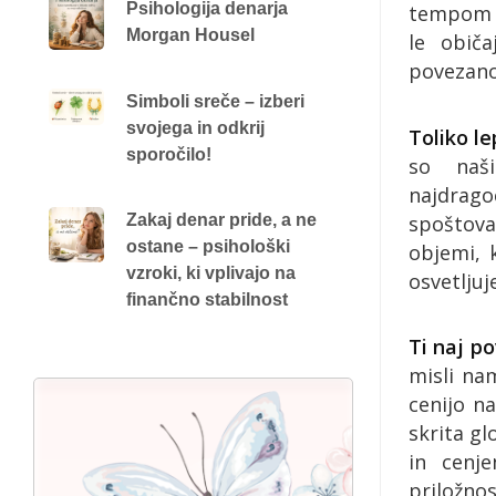
Psihologija denarja
tempom in
Morgan Housel
le običa
povezano
Simboli sreče – izberi
svojega in odkrij
Toliko le
sporočilo!
so naši
najdrago
spoštov
Zakaj denar pride, a ne
ostane – psihološki
objemi, k
vzroki, ki vplivajo na
osvetljuj
finančno stabilnost
Ti naj po
misli na
cenijo na
skrita gl
in cenj
priložn