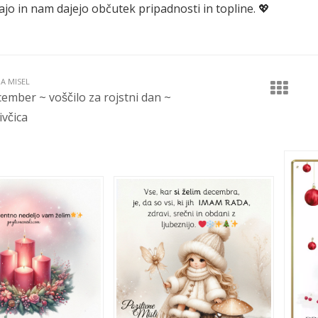
jo in nam dajejo občutek pripadnosti in topline. 💖
JA MISEL
cember ~ voščilo za rojstni dan ~
včica