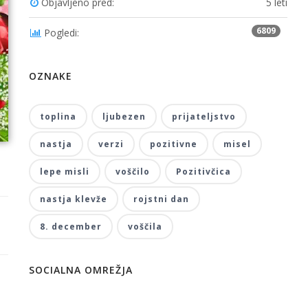
Objavljeno pred:
5 leti
6809
Pogledi:
OZNAKE
toplina
ljubezen
prijateljstvo
nastja
verzi
pozitivne
misel
lepe misli
voščilo
Pozitivčica
nastja klevže
rojstni dan
8. december
voščila
SOCIALNA OMREŽJA