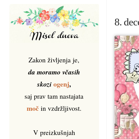
8. dec
Zakon življenja je,
da moramo včasih
ogenj
,
skozi
saj prav tam nastajata
moč
in vzdržljivost.
V preizkušnjah