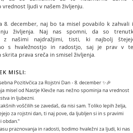
vrednost ljudi v našem življenju.
a 8. december, naj bo ta misel povabilo k zahvali 
anju življenja. Naj nas spomni, da so trenutk
i z našimi najdražjimi, tisti, ki najbolj štejej
o s hvaležnostjo in radostjo, saj je prav v t
 skrita prava sreča in smisel življenja.
K MISLI:
ebna Pozitivčica za Rojstni Dan - 8. december ✨🎉
a misel od Nastje Klevže nas nežno spominja na vrednost
jstva in ljubezni.
takšnih voščilih se zavedaš, da nisi sam. Toliko lepih želja,
ejejo za rojstni dan, ti naj pove, da ljubljen si in s pravimi
ji obdan."
asu praznovanja in radosti, bodimo hvaležni za ljudi, ki nas