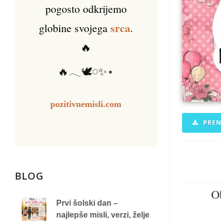
pogosto odkrijemo
srca
globine svojega
.
🔥
🔥𓂃🕊️𓏸✨⋆
pozitivnemisli.com
PREN
BLOG
Ob
Prvi šolski dan –
najlepše misli, verzi, želje