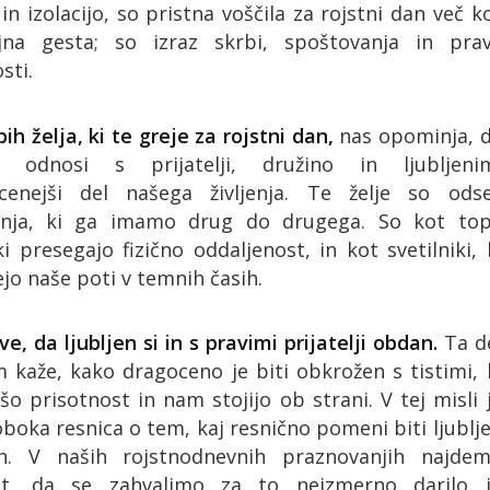
 izolacijo, so pristna voščila za rojstni dan več k
jna gesta; so izraz skrbi, spoštovanja in pra
sti.
pih želja, ki te greje za rojstni dan,
nas opominja, 
 odnosi s prijatelji, družino in ljubljeni
cenejši del našega življenja. Te želje so ods
anja, ki ga imamo drug do drugega. So kot top
i presegajo fizično oddaljenost, in kot svetilniki, 
ejo naše poti v temnih časih.
ve, da ljubljen si in s pravimi prijatelji obdan.
Ta d
m kaže, kako dragoceno je biti obkrožen s tistimi, 
šo prisotnost in nam stojijo ob strani. V tej misli 
oboka resnica o tem, kaj resnično pomeni biti ljublj
en. V naših rojstnodnevnih praznovanjih najde
ost, da se zahvalimo za to neizmerno darilo 