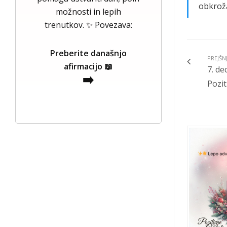
obkroža
možnosti in lepih
trenutkov. ✨ Povezava:
Preberite današnjo
PREJŠN
afirmacijo 📖
7. de
➡️
Poziti