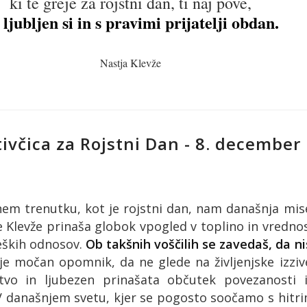
ki te greje za rojstni dan,
ti naj pove,
 ljubljen si in s pravimi prijatelji obdan.
Nastja Klevže
tivčica za Rojstni Dan - 8. december
em trenutku, kot je rojstni dan, nam današnja mis
e Klevže prinaša globok vpogled v toplino in vredno
ških odnosov.
Ob takšnih voščilih se zavedaš, da ni
e močan opomnik, da ne glede na življenjske izziv
jstvo in ljubezen prinašata občutek povezanosti 
 V današnjem svetu, kjer se pogosto soočamo s hitr