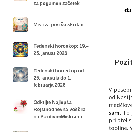
za pogumen začetek
da
Misli za prvi šolski dan
Tedenski horoskop: 19.–
25. januar 2026
Pozi
Tedenski horoskop od
25. januarja do 1.
februarja 2026
V posebn
od Nastj
Odkrijte Najlepša
medčlove
Rojstnodnevna Voščila
sam.
To j
na PozitivneMisli.com
prijatel
topline.