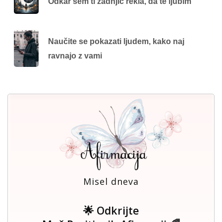
Odkar sem ti zadnjič rekla, da te ljubim
Naučite se pokazati ljudem, kako naj
ravnajo z vami
Misel dneva
🌟 Odkrijte