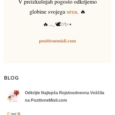
V preizkušnjah pogosto odkrijemo
srca
globine svojega
. 🔥
🔥𓂃🕊️𓏸✨⋆
pozitivnemisli.com
BLOG
Odkrijte Najlepša Rojstnodnevna Voščila
na PozitivneMisli.com