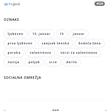
4920
Pogledi:
OZNAKE
ljubezen
15. januar
15
januar
prva ljubezen
sanjsak ženska
bodoča žena
poroka
valentinovo
verzi za valentinovo
nastja
poljub
srce
darilo
SOCIALNA OMREŽJA