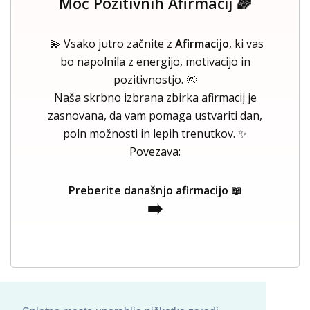
Moč Pozitivnih Afirmacij 🌈
💫 Vsako jutro začnite z
Afirmacijo
, ki vas
bo napolnila z energijo, motivacijo in
pozitivnostjo. 🌞
Naša skrbno izbrana zbirka afirmacij je
zasnovana, da vam pomaga ustvariti dan,
poln možnosti in lepih trenutkov. ✨
Povezava:
Preberite današnjo afirmacijo 📖
➡️