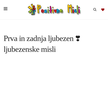
BRSKAJ
Prva in zadnja ljubezen ❣️
SKUPINE
ljubezenske misli
MISLI
KOMPLETI