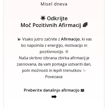
Misel dneva
🌟 Odkrijte
Moč Pozitivnih Afirmacij 🌈
💫 Vsako jutro začnite z
Afirmacijo
, ki vas
bo napolnila z energijo, motivacijo in
pozitivnostjo. 🌞
Naša skrbno izbrana zbirka afirmacij je
zasnovana, da vam pomaga ustvariti dan,
poln možnosti in lepih trenutkov. ✨
Povezava:
Preberite današnjo afirmacijo 📖
➡️