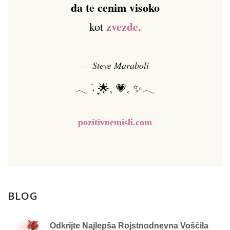
da te cenim visoko
zvezde.
kot
— Steve Maraboli
𓂃 ࣪˖ ִֶָ🌟𓈒 💗𓈒 ✨𓂃
pozitivnemisli.com
BLOG
Odkrijte Najlepša Rojstnodnevna Voščila