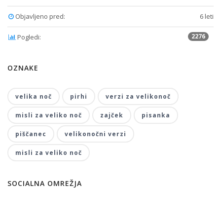
Objavljeno pred:
6 leti
2276
Pogledi:
OZNAKE
velika noč
pirhi
verzi za velikonoč
misli za veliko noč
zajček
pisanka
piščanec
velikonočni verzi
misli za veliko noč
SOCIALNA OMREŽJA