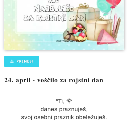
PRENESI
24. april
- voščilo za rojstni dan
“Ti, 🌹
danes praznuješ,
svoj osebni praznik obeležuješ.