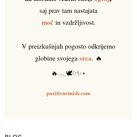
saj prav tam nastajata
moč
in vzdržljivost.
V preizkušnjah pogosto odkrijemo
srca
globine svojega
. 🔥
🔥𓂃🕊️𓏸✨⋆
pozitivnemisli.com
BLOG