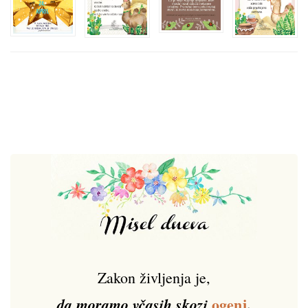
Zakon življenja je,
ogenj
,
da moramo včasih skozi