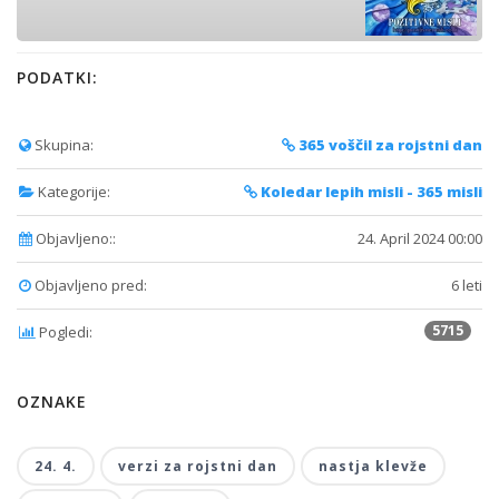
PODATKI:
Skupina:
365 voščil za rojstni dan
Kategorije:
Koledar lepih misli - 365 misli
Objavljeno::
24. April 2024 00:00
Objavljeno pred:
6 leti
5715
Pogledi:
OZNAKE
24. 4.
verzi za rojstni dan
nastja klevže