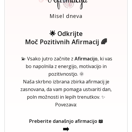
Misel dneva
🌟 Odkrijte
Moč Pozitivnih Afirmacij 🌈
💫 Vsako jutro začnite z
Afirmacijo
, ki vas
bo napolnila z energijo, motivacijo in
pozitivnostjo. 🌞
Naša skrbno izbrana zbirka afirmacij je
zasnovana, da vam pomaga ustvariti dan,
poln možnosti in lepih trenutkov. ✨
Povezava:
Preberite današnjo afirmacijo 📖
➡️