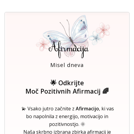
Misel dneva
🌟 Odkrijte
Moč Pozitivnih Afirmacij 🌈
💫 Vsako jutro začnite z
Afirmacijo
, ki vas
bo napolnila z energijo, motivacijo in
pozitivnostjo. 🌞
Naša skrbno izbrana zbirka afirmacij je