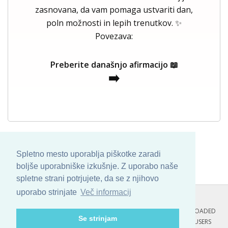
zasnovana, da vam pomaga ustvariti dan,
poln možnosti in lepih trenutkov. ✨
Povezava:
Preberite današnjo afirmacijo 📖
➡️
Spletno mesto uporablja piškotke zaradi
boljše uporabniške izkušnje. Z uporabo naše
spletne strani potrjujete, da se z njihovo
uporabo strinjate
Več informacij
COPYRIGHT © 2013 - 2026 BY
SKINBASE
. ALL ARTWORK ARE UPLOADED
Se strinjam
AND COPYRIGHTED TO ITS AUTHOR.
POZITIVNE MISLI : 110 USERS