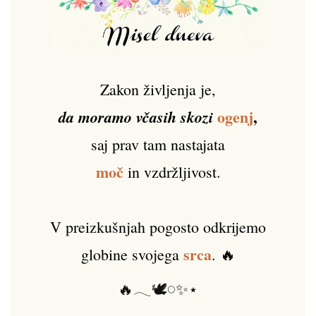
Zakon življenja je,
ogenj
,
da moramo včasih skozi
saj prav tam nastajata
moč
in vzdržljivost.
V preizkušnjah pogosto odkrijemo
srca
globine svojega
. 🔥
🔥𓂃🕊️𓏸✨⋆