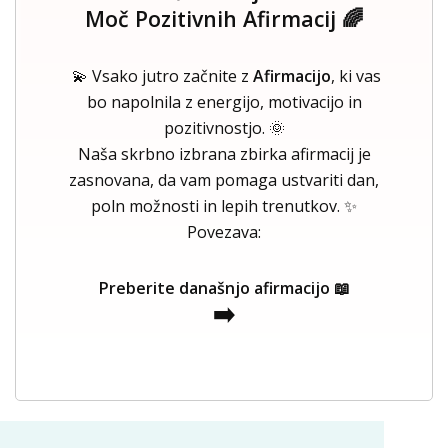
Moč Pozitivnih Afirmacij 🌈
💫 Vsako jutro začnite z
Afirmacijo
, ki vas
bo napolnila z energijo, motivacijo in
pozitivnostjo. 🌞
Naša skrbno izbrana zbirka afirmacij je
zasnovana, da vam pomaga ustvariti dan,
poln možnosti in lepih trenutkov. ✨
Povezava:
Preberite današnjo afirmacijo 📖
➡️