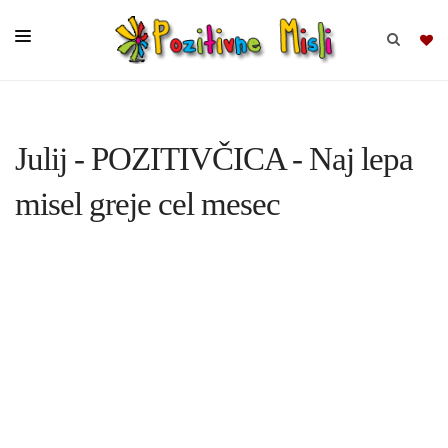
BRSKAJ
Julij - POZITIVČICA - Naj lepa
SKUPINE
misel greje cel mesec
MISLI
KOMPLETI