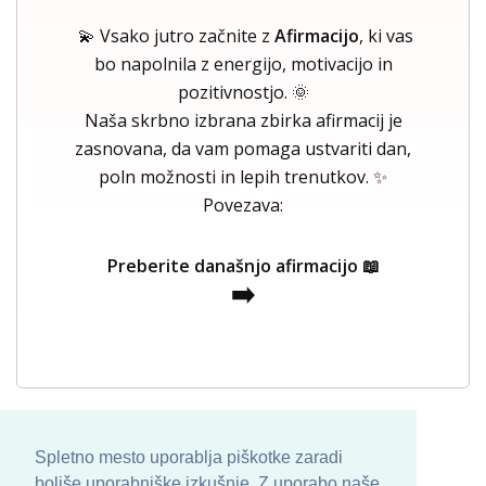
💫 Vsako jutro začnite z
Afirmacijo
, ki vas
bo napolnila z energijo, motivacijo in
pozitivnostjo. 🌞
Naša skrbno izbrana zbirka afirmacij je
zasnovana, da vam pomaga ustvariti dan,
poln možnosti in lepih trenutkov. ✨
Povezava:
Preberite današnjo afirmacijo 📖
➡️
Spletno mesto uporablja piškotke zaradi
boljše uporabniške izkušnje. Z uporabo naše