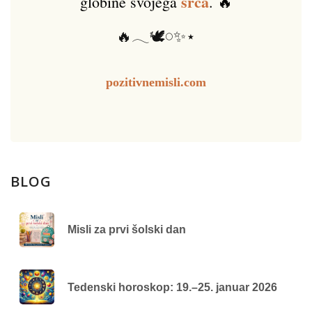
srca
globine svojega
. 🔥
🔥𓂃🕊️𓏸✨⋆
pozitivnemisli.com
BLOG
Misli za prvi šolski dan
Tedenski horoskop: 19.–25. januar 2026