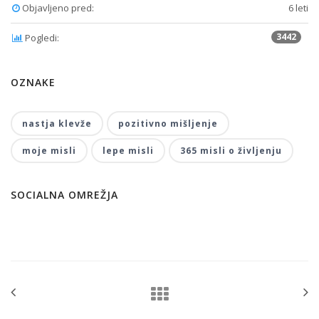
Objavljeno pred:
6 leti
3442
Pogledi:
OZNAKE
nastja klevže
pozitivno mišljenje
moje misli
lepe misli
365 misli o življenju
SOCIALNA OMREŽJA