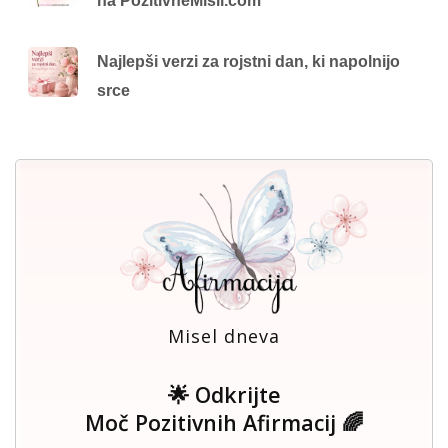
na PozitivneMisli.com
Najlepši verzi za rojstni dan, ki napolnijo
srce
Misel dneva
🌟 Odkrijte
Moč Pozitivnih Afirmacij 🌈