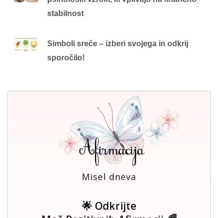
stabilnost
Simboli sreče – izberi svojega in odkrij
sporočilo!
Misel dneva
🌟 Odkrijte