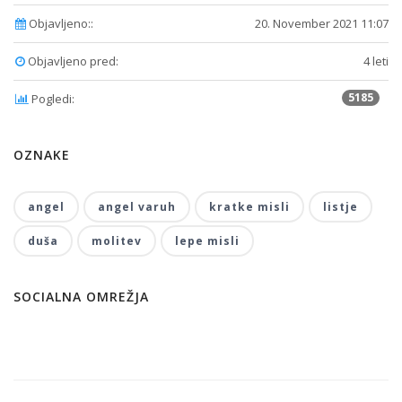
Objavljeno::
20. November 2021 11:07
Objavljeno pred:
4 leti
5185
Pogledi:
OZNAKE
angel
angel varuh
kratke misli
listje
duša
molitev
lepe misli
SOCIALNA OMREŽJA