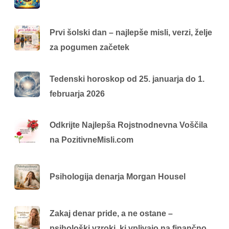
Prvi šolski dan – najlepše misli, verzi, želje
za pogumen začetek
Tedenski horoskop od 25. januarja do 1.
februarja 2026
Odkrijte Najlepša Rojstnodnevna Voščila
na PozitivneMisli.com
Psihologija denarja Morgan Housel
Zakaj denar pride, a ne ostane –
psihološki vzroki, ki vplivajo na finančno