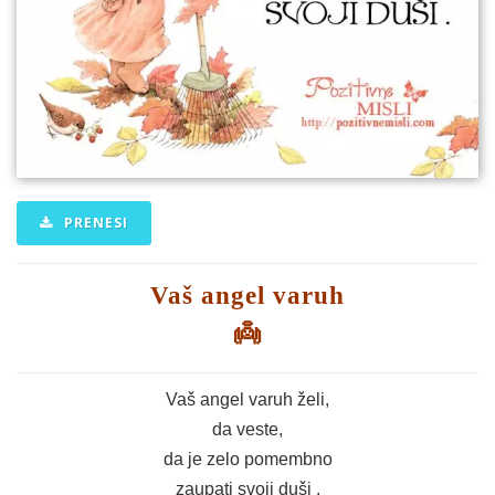
PRENESI
Vaš angel varuh
👼
Vaš angel varuh želi,
da veste,
da je zelo pomembno
zaupati svoji duši .