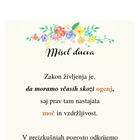
Zakon življenja je,
ogenj
,
da moramo včasih skozi
saj prav tam nastajata
moč
in vzdržljivost.
V preizkušnjah pogosto odkrijemo