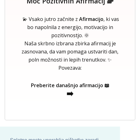
Moč Pozitivnih Afirmacij 🌈
💫 Vsako jutro začnite z
Afirmacijo
, ki vas
bo napolnila z energijo, motivacijo in
pozitivnostjo. 🌞
Naša skrbno izbrana zbirka afirmacij je
zasnovana, da vam pomaga ustvariti dan,
poln možnosti in lepih trenutkov. ✨
Povezava:
Preberite današnjo afirmacijo 📖
➡️