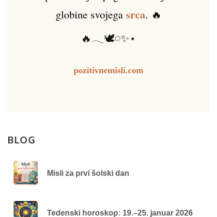
srca
globine svojega
. 🔥
🔥𓂃🕊️𓏸✨⋆
pozitivnemisli.com
BLOG
Misli za prvi šolski dan
Tedenski horoskop: 19.–25. januar 2026