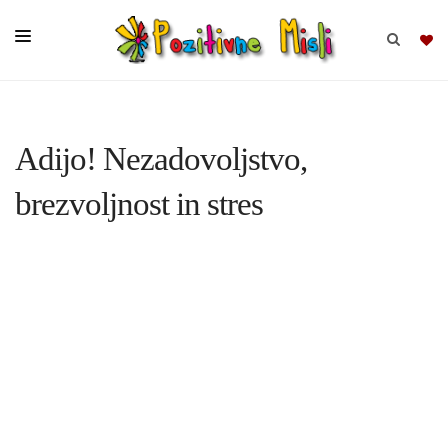
BRSKAJ
Adijo! Nezadovoljstvo,
SKUPINE
brezvoljnost in stres
MISLI
KOMPLETI