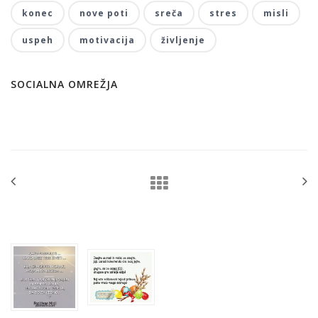
konec
nove poti
sreča
stres
misli
uspeh
motivacija
življenje
SOCIALNA OMREŽJA