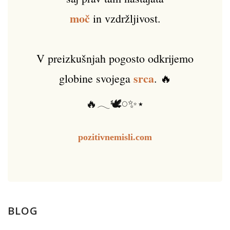
moč
in vzdržljivost.
V preizkušnjah pogosto odkrijemo
srca
globine svojega
. 🔥
🔥𓂃🕊️𓏸✨⋆
pozitivnemisli.com
BLOG