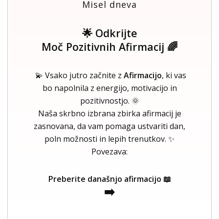
Misel dneva
🌟 Odkrijte
Moč Pozitivnih Afirmacij 🌈
💫 Vsako jutro začnite z
Afirmacijo
, ki vas
bo napolnila z energijo, motivacijo in
pozitivnostjo. 🌞
Naša skrbno izbrana zbirka afirmacij je
zasnovana, da vam pomaga ustvariti dan,
poln možnosti in lepih trenutkov. ✨
Povezava:
Preberite današnjo afirmacijo 📖
➡️