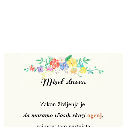
Zakon življenja je,
ogenj
,
da moramo včasih skozi
saj prav tam nastajata