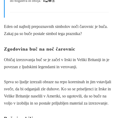
do bogastva in obilja." 🕯️🔮🎃💰
Eden od najbolj prepoznavnih simbolov noči čarovnic je buča.
Zakaj pa so buče postale simbol tega praznika?
Zgodovina buč na noč čarovnic
Običaj izrezovanja buč se je začel v Irski in Veliki Britaniji in je
povezan z ljudskimi legendami in verovanji.
Sprva so ljudje izrezali obraze na repo koreninah in jim vstavljali
sveče, da bi odganjali zle duhove. Ko so se priseljenci iz Irske in
Velike Britanije naselili v Ameriki, so ugotovili, da so buče na
voljo v izobilju in so postale priljubljen material za izrezovanje.