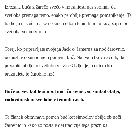
Izrezana buča z žarečo svečo v notranjosti nas spomni, da
svetloba premaga temo, enako pa obilje premaga pomanjkanje. Ta
tradicija nas uči, da se ne smemo bati temnih trenutkov, saj se bo
svetloba vedno vrnila.
Torej, ko pripravljate svojega Jack-o'-lanterna za noč čarovnic,
razmislite o simbolnem pomenu buč. Naj vam bo v navdih, da
privabite obilje in svetlobo v svoje življenje, medtem ko
praznujete to čarobno noč.
Buče so več kot le simbol noči čarovnic; so simbol obilja,
rodovitnosti in svetlobe v temnih časih.
Ta članek obravnava pomen buč kot simbolov obilja ob noči
čarovnic in kako so postale del tradicije tega praznika.