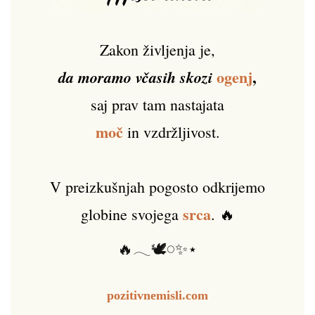
Zakon življenja je,
ogenj
,
da moramo včasih skozi
saj prav tam nastajata
moč
in vzdržljivost.
V preizkušnjah pogosto odkrijemo
srca
globine svojega
. 🔥
🔥𓂃🕊️𓏸✨⋆
pozitivnemisli.com