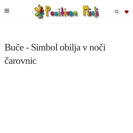
BRSKAJ
Buče - Simbol obilja v noči
SKUPINE
čarovnic
MISLI
KOMPLETI