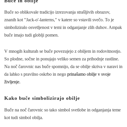
Buče in obilje
Buče so oblikovale tradicijo izrezovanja strašljivih obrazov,
znanih kot "Jack-o'-lanterns," v katere so vstavili svečo. To je
simboliziralo osvetljenost v temi in odganjanje zlih duhov. Ampak
buče imajo tudi globlji pomen.
V mnogih kulturah se buče povezujejo z obiljem in rodovitnostjo.
So plodne, sočne in ponujajo veliko semen za prihodnje rastline.
Na noč čarovnic nas buče spomnijo, da se obilje skriva v naravi in
da lahko s pravilno oskrbo in nego
prinašamo obilje v svoje
življenje.
Kako buče simbolizirajo obilje
Buče na noč čarovnic so tako simbol svetlobe in odganjanja teme
kot tudi simbol obilja.