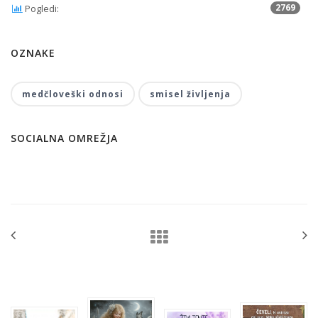
2769
Pogledi:
OZNAKE
medčloveški odnosi
smisel življenja
SOCIALNA OMREŽJA