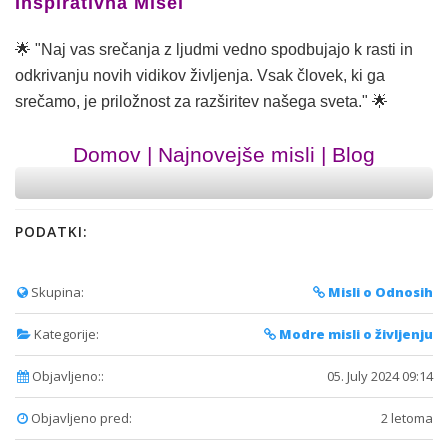
Inspirativna Misel
🌟 "Naj vas srečanja z ljudmi vedno spodbujajo k rasti in
odkrivanju novih vidikov življenja. Vsak človek, ki ga
srečamo, je priložnost za razširitev našega sveta." 🌟
Domov
|
Najnovejše misli
|
Blog
PODATKI:
Skupina:
Misli o Odnosih
Kategorije:
Modre misli o življenju
Objavljeno::
05. July 2024 09:14
Objavljeno pred:
2 letoma