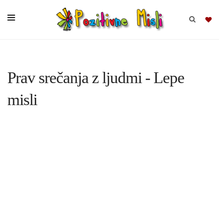
BRSKAJ
Prav srečanja z ljudmi - Lepe
SKUPINE
misli
MISLI
KOMPLETI