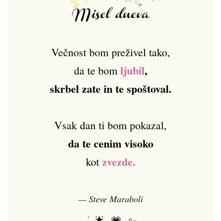
Večnost bom preživel tako,
ljubil
,
da te bom
skrbel zate in te spoštoval.
Vsak dan ti bom pokazal,
da te cenim visoko
zvezde.
kot
— Steve Maraboli
𓂃 ࣪˖ ִֶָ🌟𓈒 💗𓈒 ✨𓂃