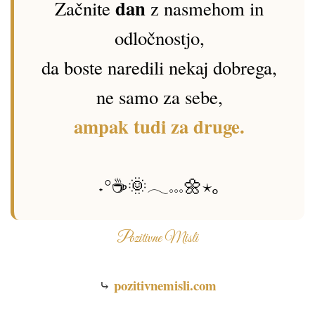
dan
Začnite
z nasmehom in
odločnostjo,
da boste naredili nekaj dobrega,
ne samo za sebe,
ampak tudi za druge.
˖°☕🌞𓂃𓏧🌼⋆｡
Pozitivne Misli
pozitivnemisli.com
⤷