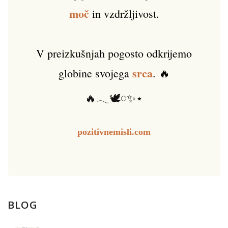
moč
in vzdržljivost.
V preizkušnjah pogosto odkrijemo
srca
globine svojega
. 🔥
🔥𓂃🕊️𓏸✨⋆
pozitivnemisli.com
BLOG