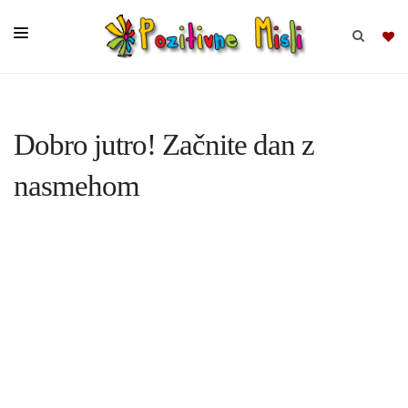
BRSKAJ
Dobro jutro! Začnite dan z
SKUPINE
nasmehom
MISLI
KOMPLETI