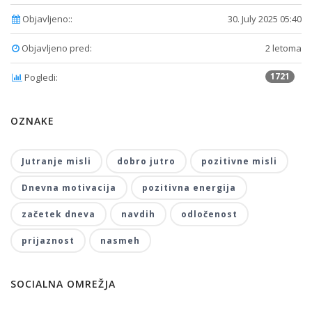
Objavljeno::
30. July 2025 05:40
Objavljeno pred:
2 letoma
1721
Pogledi:
OZNAKE
Jutranje misli
dobro jutro
pozitivne misli
Dnevna motivacija
pozitivna energija
začetek dneva
navdih
odločenost
prijaznost
nasmeh
SOCIALNA OMREŽJA