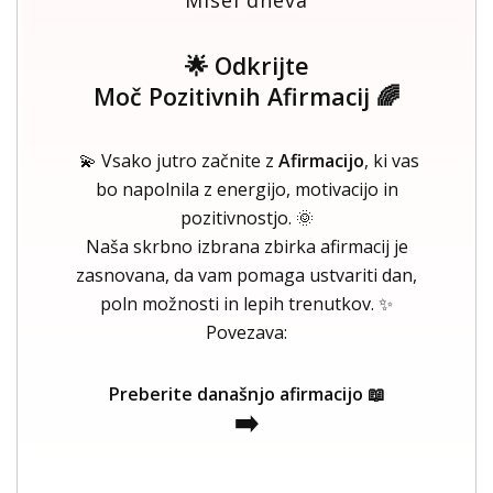
Misel dneva
🌟 Odkrijte
Moč Pozitivnih Afirmacij 🌈
💫 Vsako jutro začnite z
Afirmacijo
, ki vas
bo napolnila z energijo, motivacijo in
pozitivnostjo. 🌞
Naša skrbno izbrana zbirka afirmacij je
zasnovana, da vam pomaga ustvariti dan,
poln možnosti in lepih trenutkov. ✨
Povezava:
Preberite današnjo afirmacijo 📖
➡️