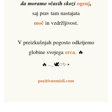
ogenj
,
da moramo včasih skozi
saj prav tam nastajata
moč
in vzdržljivost.
V preizkušnjah pogosto odkrijemo
srca
globine svojega
. 🔥
🔥𓂃🕊️𓏸✨⋆
pozitivnemisli.com