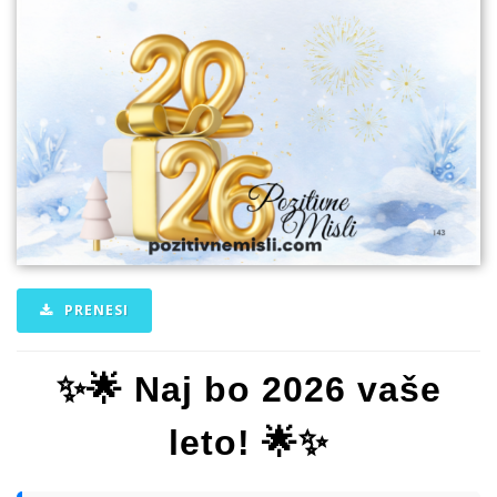
PRENESI
✨🌟 Naj bo 2026 vaše
leto! 🌟✨