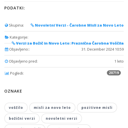
PODATKI:
Skupina:
Novoletni Verzi - Čarobne Misli za Novo Leto
Kategorije:
Verzi za Božič in Novo Leto: Praznična Čarobna Voščila
Objavljeno::
31. December 2024 10:59
Objavljeno pred:
1 leto
20719
Pogledi:
OZNAKE
voščilo
misli za novo leto
pozitivne misli
božični verzi
novoletni verzi