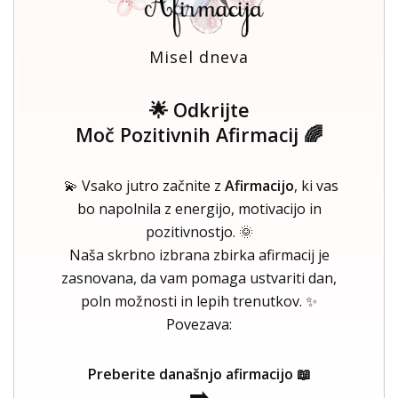
Misel dneva
🌟 Odkrijte
Moč Pozitivnih Afirmacij 🌈
💫 Vsako jutro začnite z
Afirmacijo
, ki vas
bo napolnila z energijo, motivacijo in
pozitivnostjo. 🌞
Naša skrbno izbrana zbirka afirmacij je
zasnovana, da vam pomaga ustvariti dan,
poln možnosti in lepih trenutkov. ✨
Povezava:
Preberite današnjo afirmacijo 📖
➡️