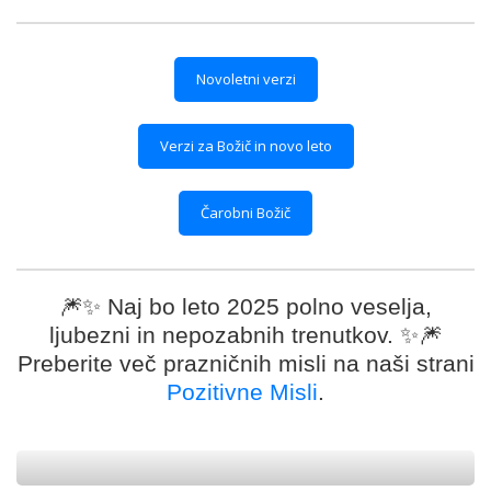
Novoletni verzi
Verzi za Božič in novo leto
Čarobni Božič
🎆✨ Naj bo leto 2025 polno veselja,
ljubezni in nepozabnih trenutkov. ✨🎆
Preberite več prazničnih misli na naši strani
Pozitivne Misli
.