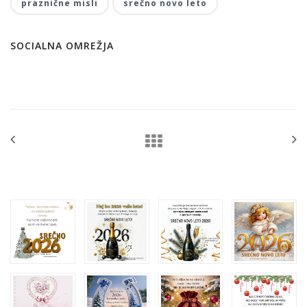
praznične misli
srečno novo leto
SOCIALNA OMREŽJA