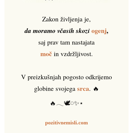
Zakon življenja je,
ogenj
,
da moramo včasih skozi
saj prav tam nastajata
moč
in vzdržljivost.
V preizkušnjah pogosto odkrijemo
srca
globine svojega
. 🔥
🔥𓂃🕊️𓏸✨⋆
pozitivnemisli.com