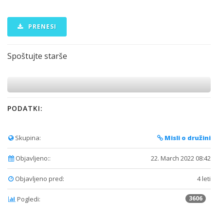
PRENESI
Spoštujte starše
PODATKI:
Skupina:
Misli o družini
Objavljeno::
22. March 2022 08:42
Objavljeno pred:
4 leti
3606
Pogledi: