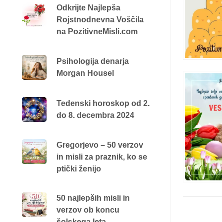
Odkrijte Najlepša
Rojstnodnevna Voščila
na PozitivneMisli.com
Psihologija denarja
Morgan Housel
Tedenski horoskop od 2.
do 8. decembra 2024
Gregorjevo – 50 verzov
in misli za praznik, ko se
ptički ženijo
50 najlepših misli in
verzov ob koncu
šolskega leta