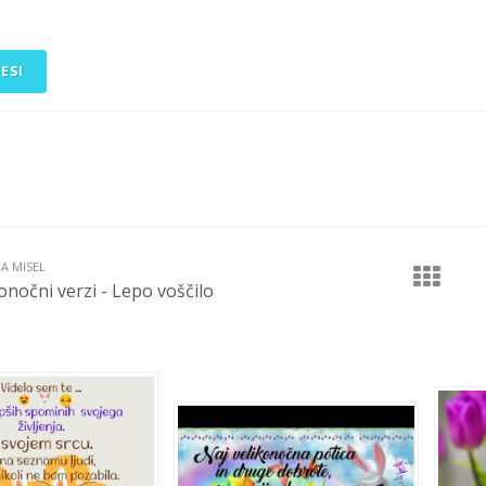
ESI
JA MISEL
onočni verzi - Lepo voščilo