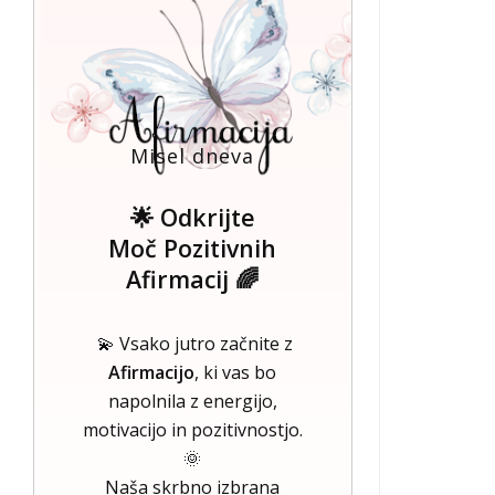
Misel dneva
🌟 Odkrijte
Moč Pozitivnih
Afirmacij 🌈
💫 Vsako jutro začnite z
Afirmacijo
, ki vas bo
napolnila z energijo,
motivacijo in pozitivnostjo.
🌞
Naša skrbno izbrana