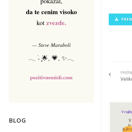
pokazal,
da te cenim visoko
PREN
zvezde.
kot
— Steve Maraboli
𓂃 ࣪˖ ִֶָ🌟𓈒 💗𓈒 ✨𓂃
PREJŠN
pozitivnemisli.com
Velik
BLOG