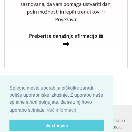
zasnovana, da vam pomaga ustvariti dan,
poln možnosti in lepih trenutkov. ✨
Povezava:
Preberite današnjo afirmacijo 📖
➡️
Spletno mesto uporablja piškotke zaradi
boljše uporabniške izkušnje. Z uporabo naše
spletne strani potrjujete, da se z njihovo
uporabo strinjate
Več informacij
COPYRIGHT © 2013 - 2026 BY
SKINBASE
. ALL ARTWORK ARE UPLOADED
Se strinjam
AND COPYRIGHTED TO ITS AUTHOR.
POZITIVNE MISLI : 138 USERS