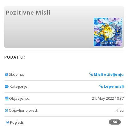
Pozitivne Misli
PODATKI:
Skupina:
Misli o življenju
Kategorije:
Lepe misli
Objavljeno::
21. May 2022 10:37
Objavljeno pred:
4 leti
1561
Pogledi: