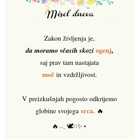
Zakon življenja je,
ogenj
,
da moramo včasih skozi
saj prav tam nastajata
moč
in vzdržljivost.
V preizkušnjah pogosto odkrijemo
srca
globine svojega
. 🔥
🔥𓂃🕊️𓏸✨⋆