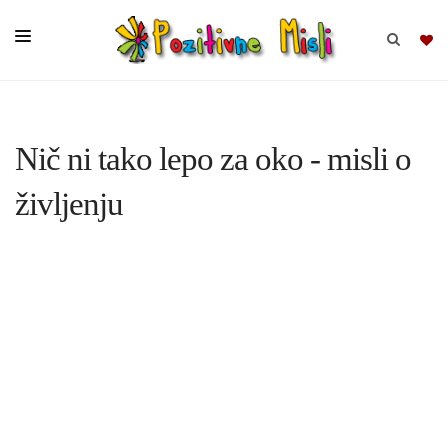
BRSKAJ
Nič ni tako lepo za oko - misli o
SKUPINE
življenju
MISLI
KOMPLETI