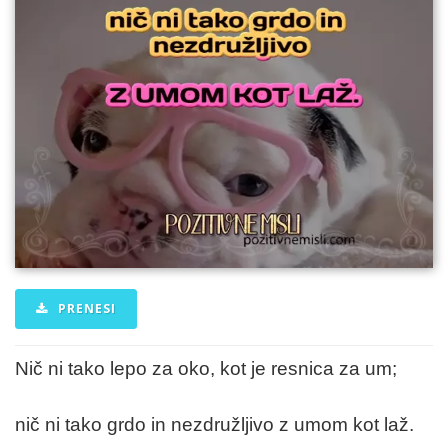
PRENESI
Nič ni tako lepo za oko, kot je resnica za um;
nič ni tako grdo in nezdružljivo z umom kot laž.